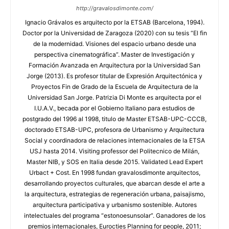
http://gravalosdimonte.com/
Ignacio Grávalos es arquitecto por la ETSAB (Barcelona, 1994).
Doctor por la Universidad de Zaragoza (2020) con su tesis “El fin
de la modernidad. Visiones del espacio urbano desde una
perspectiva cinematográfica”. Master de Investigación y
Formación Avanzada en Arquitectura por la Universidad San
Jorge (2013). Es profesor titular de Expresión Arquitectónica y
Proyectos Fin de Grado de la Escuela de Arquitectura de la
Universidad San Jorge. Patrizia Di Monte es arquitecta por el
I.U.A.V., becada por el Gobierno Italiano para estudios de
postgrado del 1996 al 1998, titulo de Master ETSAB-UPC-CCCB,
doctorado ETSAB-UPC, profesora de Urbanismo y Arquitectura
Social y coordinadora de relaciones internacionales de la ETSA
USJ hasta 2014. Visiting professor del Politecnico de Milán,
Master NIB, y SOS en Italia desde 2015. Validated Lead Expert
Urbact + Cost. En 1998 fundan gravalosdimonte arquitectos,
desarrollando proyectos culturales, que abarcan desde el arte a
la arquitectura, estrategias de regeneración urbana, paisajismo,
arquitectura participativa y urbanismo sostenible. Autores
intelectuales del programa “estonoesunsolar”. Ganadores de los
premios internacionales, Eurocties Planning for people, 2011;