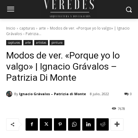
Inicio
capturas
arte
Modos de ver. «Porque yo lo valgo» | Ignacio
Grávalos – Patrizia...
capturas
arte
artistas
pintura
Modos de ver. «Porque yo lo
valgo» | Ignacio Grávalos –
Patrizia Di Monte
By
Ignacio Grávalos – Patrizia di Monte
8 julio, 2022
0
7678