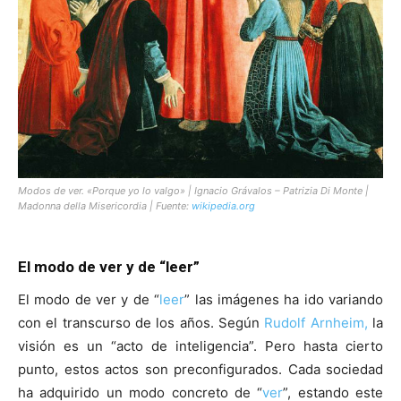
Modos de ver. «Porque yo lo valgo» | Ignacio Grávalos – Patrizia Di Monte |
Madonna della Misericordia | Fuente:
wikipedia.org
El modo de ver y de “leer”
El modo de ver y de “
leer
” las imágenes ha ido variando
con el transcurso de los años. Según
Rudolf Arnheim,
la
visión es un “acto de inteligencia”. Pero hasta cierto
punto, estos actos son preconfigurados. Cada sociedad
ha adquirido un modo concreto de “
ver
”, estando este