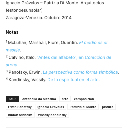
Ignacio Grávalos – Patrizia Di Monte. Arquitectos
(estonoesunsolar)
Zaragoza-Venezia. Octubre 2014.
Notas
1
McLuhan, Marshall; Fiore, Quentin.
El medio es el
masaje
.
2
Calvino, Italo.
“Antes del alfabeto”, en
Colección de
arena
.
3
Panofsky, Erwin.
La perspectiva como forma simbólica
.
4
Kandinsky, Vassily.
De lo espiritual en el arte
.
TAGS
Antonello da Messina
arte
composición
Erwin Panofsky
Ignacio Grávalos
Patrizia di Monte
pintura
Rudolf Arnheim
Wassily Kandinsky