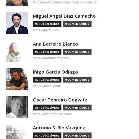
http://arquitectamoslocos.blogspot.com.es/
Miguel Ángel Díaz Camacho
95 Publicaciones
0 COMENTARIOS
https://madc.xyz/
Ana Barreiro Blanco
92 Publicaciones
0 COMENTARIOS
https://tallerabierto.gal/gl/
Íñigo García Odiaga
87 Publicaciones
0 COMENTARIOS
http://vaumm.com/
Óscar Tenreiro Degwitz
85 Publicaciones
0 COMENTARIOS
https://oscartenreiro.com/
Antonio S. Río Vázquez
57 Publicaciones
0 COMENTARIOS