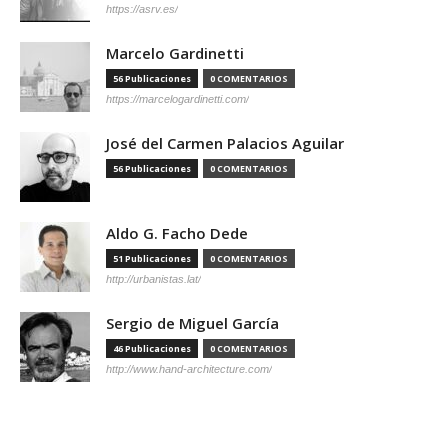
https://asrv.es/
Marcelo Gardinetti
56 Publicaciones
0 COMENTARIOS
https://marcelogardinetti.com/
José del Carmen Palacios Aguilar
56 Publicaciones
0 COMENTARIOS
Aldo G. Facho Dede
51 Publicaciones
0 COMENTARIOS
http://urbanistas.lat/
Sergio de Miguel García
46 Publicaciones
0 COMENTARIOS
http://www.hand-architecture.com/