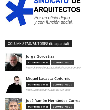
COLUMNISTAS/AUTORES (lista parcial)
Jorge Gorostiza
121 Publicaciones
0 COMENTARIOS
http://cinearquitecturaciudad.blogspot.com.es/
Miquel Lacasta Codorniu
113 Publicaciones
0 COMENTARIOS
https://axonometrica.wordpress.com/
José Ramón Hernández Correa
112 Publicaciones
0 COMENTARIOS