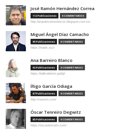
José Ramón Hernández Correa
112 Publicaciones
0 COMENTARIOS
http://arquitectamoslocos.blogspot.com.es/
Miguel Ángel Díaz Camacho
95 Publicaciones
0 COMENTARIOS
https://madc.xyz/
Ana Barreiro Blanco
92 Publicaciones
0 COMENTARIOS
https://tallerabierto.gal/gl/
Íñigo García Odiaga
87 Publicaciones
0 COMENTARIOS
http://vaumm.com/
Óscar Tenreiro Degwitz
85 Publicaciones
0 COMENTARIOS
https://oscartenreiro.com/