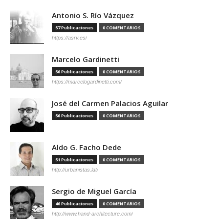
Antonio S. Río Vázquez
57 Publicaciones
0 COMENTARIOS
https://asrv.es/
Marcelo Gardinetti
56 Publicaciones
0 COMENTARIOS
https://marcelogardinetti.com/
José del Carmen Palacios Aguilar
56 Publicaciones
0 COMENTARIOS
Aldo G. Facho Dede
51 Publicaciones
0 COMENTARIOS
http://urbanistas.lat/
Sergio de Miguel García
46 Publicaciones
0 COMENTARIOS
http://www.hand-architecture.com/