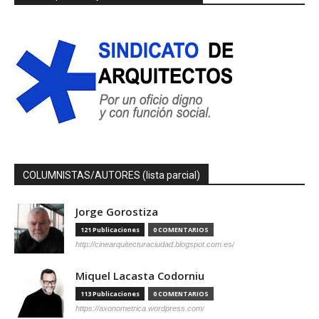
COLUMNISTAS/AUTORES (lista parcial)
Jorge Gorostiza
121 Publicaciones
0 COMENTARIOS
http://cinearquitecturaciudad.blogspot.com.es/
Miquel Lacasta Codorniu
113 Publicaciones
0 COMENTARIOS
https://axonometrica.wordpress.com/