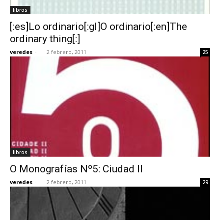
libros
[:es]Lo ordinario[:gl]O ordinario[:en]The
ordinary thing[:]
veredes
-
2 febrero, 2011
25
libros
O Monografías Nº5: Ciudad II
veredes
-
2 febrero, 2011
29