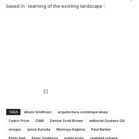
based in ‘ learning of the existing landscape ‘.
[:]
TAGS
Alison Smithson
arquitectura contemporánea
Cedric Price
CIAM
Denise Scott Brown
editorial Gustavo Gili
ensayo
Junzo Kuroda
Momoyo Kaijima
Paul Barker
Peter Hall
Peter Smithson
publicación
realidad urbana