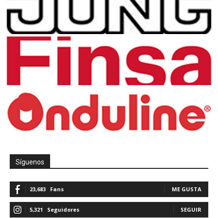
Síguenos
23,683
Fans
ME GUSTA
5,321
Seguidores
SEGUIR