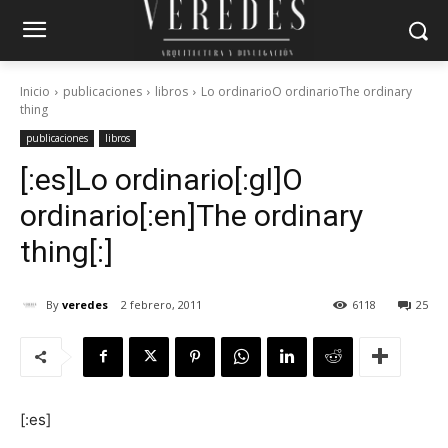
Inicio
publicaciones
libros
Lo ordinarioO ordinarioThe ordinary
thing
publicaciones
libros
[:es]Lo ordinario[:gl]O
ordinario[:en]The ordinary
thing[:]
By
veredes
2 febrero, 2011
6118
25
[:es]