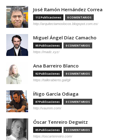
José Ramón Hernández Correa
112 Publicaciones
0 COMENTARIOS
http://arquitectamoslocos.blogspot.com.es/
Miguel Ángel Díaz Camacho
95 Publicaciones
0 COMENTARIOS
https://madc.xyz/
Ana Barreiro Blanco
92 Publicaciones
0 COMENTARIOS
https://tallerabierto.gal/gl/
Íñigo García Odiaga
87 Publicaciones
0 COMENTARIOS
http://vaumm.com/
Óscar Tenreiro Degwitz
85 Publicaciones
0 COMENTARIOS
https://oscartenreiro.com/