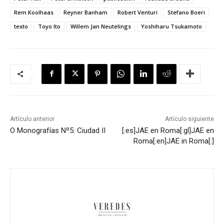
Rem Koolhaas
Reyner Banham
Robert Venturi
Stefano Boeri
texto
Toyo Ito
Willem Jan Neutelings
Yoshiharu Tsukamoto
Artículo anterior
Artículo siguiente
O Monografías Nº5: Ciudad II
[:es]JAE en Roma[:gl]JAE en
Roma[:en]JAE in Roma[:]