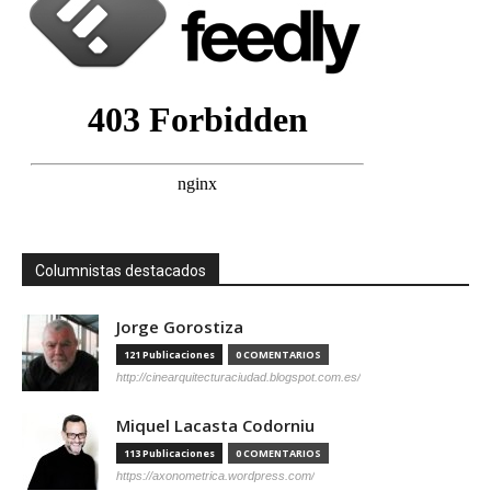
Columnistas destacados
Jorge Gorostiza
121 Publicaciones
0 COMENTARIOS
http://cinearquitecturaciudad.blogspot.com.es/
Miquel Lacasta Codorniu
113 Publicaciones
0 COMENTARIOS
https://axonometrica.wordpress.com/