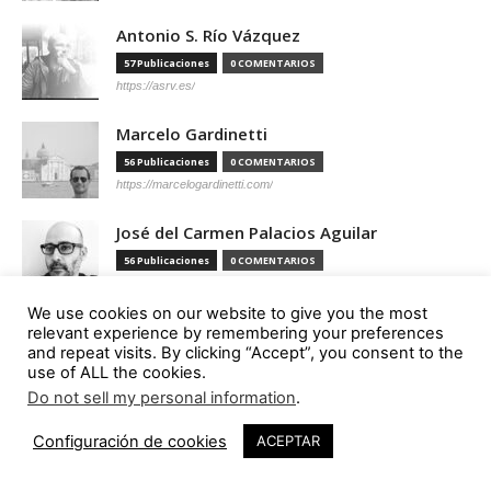
Antonio S. Río Vázquez
57 Publicaciones
0 COMENTARIOS
https://asrv.es/
Marcelo Gardinetti
56 Publicaciones
0 COMENTARIOS
https://marcelogardinetti.com/
José del Carmen Palacios Aguilar
56 Publicaciones
0 COMENTARIOS
We use cookies on our website to give you the most
Aldo G. Facho Dede
relevant experience by remembering your preferences
and repeat visits. By clicking “Accept”, you consent to the
51 Publicaciones
0 COMENTARIOS
use of ALL the cookies.
http://urbanistas.lat/
Do not sell my personal information
.
25
Sergio de Miguel García
Configuración de cookies
ACEPTAR
46 Publicaciones
0 COMENTARIOS
http://www.hand-architecture.com/