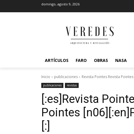
domingo, agosto 9, 2026
ARTÍCULOS
FARO
OBRAS
NASA
Inicio
publicaciones
Revista Pointes Revista Pointe
publicaciones
revistas
[:es]Revista Pointe
Pointes [n06][:en
[:]