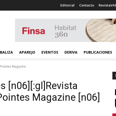
Editorial
Contacto
RevistaVA
BALIZA
APAREJO
EVENTOS
DERIVA
PUBLICACIONES
s Pointes Magazine
s [n06][:gl]Revista
]Pointes Magazine [n06]