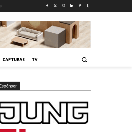
D
CAPTURAS
TV
Espónsor