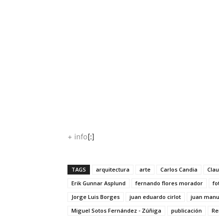
+ info
[:]
TAGS
arquitectura
arte
Carlos Candia
Clau
Erik Gunnar Asplund
fernando flores morador
fo
Jorge Luis Borges
juan eduardo cirlot
juan manu
Miguel Sotos Fernández - Zúñiga
publicación
Re