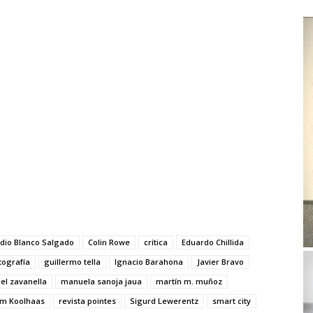
dio Blanco Salgado
Colin Rowe
crítica
Eduardo Chillida
tografía
guillermo tella
Ignacio Barahona
Javier Bravo
el zavanella
manuela sanoja jaua
martín m. muñoz
m Koolhaas
revista pointes
Sigurd Lewerentz
smart city