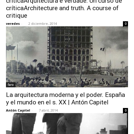
críticaArquitectura e verdade. Un curso de
críticaArchitecture and truth. A course of
critique
veredes
-
2 diciembre, 2014
0
faro
La arquitectura moderna y el poder. España
y el mundo en el s. XX | Antón Capitel
Antón Capitel
-
7 abril, 2014
0