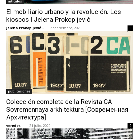
artículos
El mobiliario urbano y la revolución. Los
kioscos | Jelena Prokopljević
Jelena Prokopljević
-
7 septiembre, 2020
0
publicaciones
Colección completa de la Revista CA
Sovremennaya arkhitektura [Современная
Aрхитектура]
veredes
-
21 julio, 2020
2