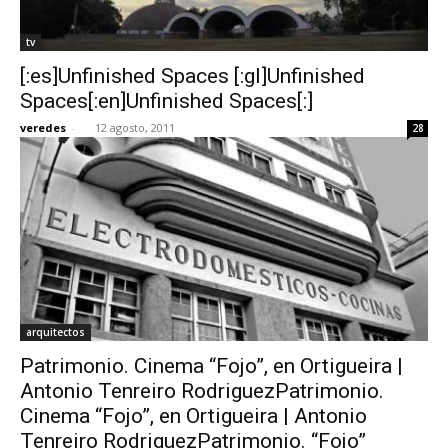
tv
[:es]Unfinished Spaces [:gl]Unfinished
Spaces[:en]Unfinished Spaces[:]
veredes
-
12 agosto, 2011
28
arquitectos
Patrimonio. Cinema “Fojo”, en Ortigueira |
Antonio Tenreiro RodriguezPatrimonio.
Cinema “Fojo”, en Ortigueira | Antonio
Tenreiro RodriguezPatrimonio. “Fojo”