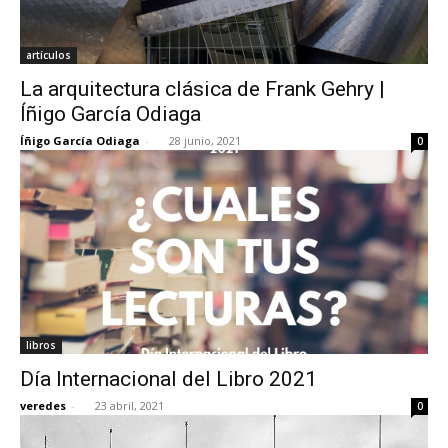
artículos
La arquitectura clásica de Frank Gehry |
Íñigo García Odiaga
Íñigo García Odiaga
-
28 junio, 2021
0
libros
Día Internacional del Libro 2021
veredes
-
23 abril, 2021
0