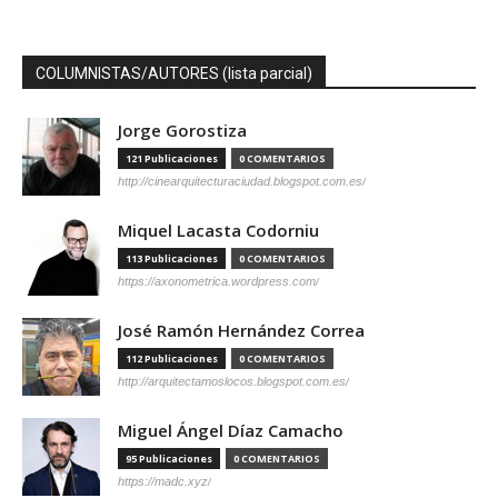
COLUMNISTAS/AUTORES (lista parcial)
Jorge Gorostiza
121 Publicaciones
0 COMENTARIOS
http://cinearquitecturaciudad.blogspot.com.es/
Miquel Lacasta Codorniu
113 Publicaciones
0 COMENTARIOS
https://axonometrica.wordpress.com/
José Ramón Hernández Correa
112 Publicaciones
0 COMENTARIOS
http://arquitectamoslocos.blogspot.com.es/
Miguel Ángel Díaz Camacho
95 Publicaciones
0 COMENTARIOS
https://madc.xyz/