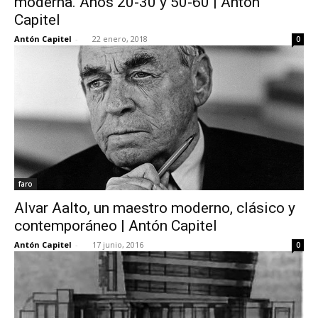
moderna. Años 20-30 y 50-60 | Antón
Capitel
Antón Capitel
-
22 enero, 2018
0
faro
Alvar Aalto, un maestro moderno, clásico y
contemporáneo | Antón Capitel
Antón Capitel
-
17 junio, 2016
0