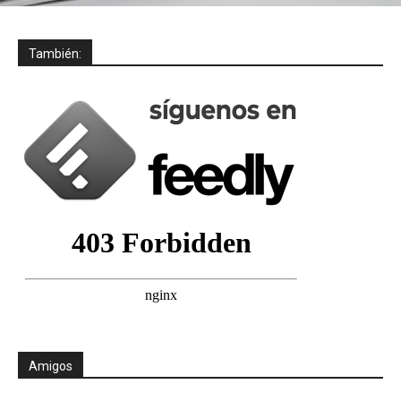
También:
Amigos