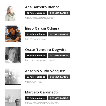
Ana Barreiro Blanco
92 Publicaciones
0 COMENTARIOS
https://tallerabierto.gal/gl/
Íñigo García Odiaga
87 Publicaciones
0 COMENTARIOS
http://vaumm.com/
Óscar Tenreiro Degwitz
85 Publicaciones
0 COMENTARIOS
https://oscartenreiro.com/
Antonio S. Río Vázquez
57 Publicaciones
0 COMENTARIOS
https://asrv.es/
Marcelo Gardinetti
56 Publicaciones
0 COMENTARIOS
https://marcelogardinetti.com/