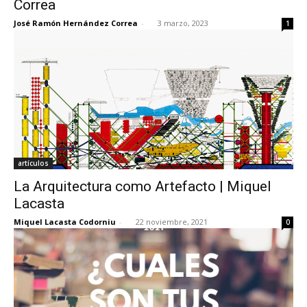
Correa
José Ramón Hernández Correa
-
3 marzo, 2023
1
[:]
artículos
La Arquitectura como Artefacto | Miquel
Lacasta
Miquel Lacasta Codorniu
-
22 noviembre, 2021
0