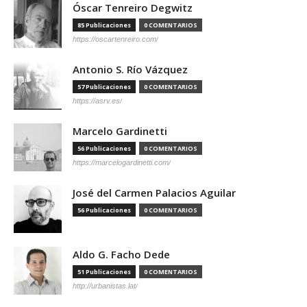
Óscar Tenreiro Degwitz
85 Publicaciones
0 COMENTARIOS
https://oscartenreiro.com/
Antonio S. Río Vázquez
57 Publicaciones
0 COMENTARIOS
https://asrv.es/
Marcelo Gardinetti
56 Publicaciones
0 COMENTARIOS
https://marcelogardinetti.com/
José del Carmen Palacios Aguilar
56 Publicaciones
0 COMENTARIOS
Aldo G. Facho Dede
51 Publicaciones
0 COMENTARIOS
http://urbanistas.lat/