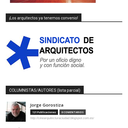
¡Los arquitectos ya tenemos convenio!
COLUMNISTAS/AUTORES (lista parcial)
Jorge Gorostiza
121 Publicaciones
0 COMENTARIOS
http://cinearquitecturaciudad.blogspot.com.es/