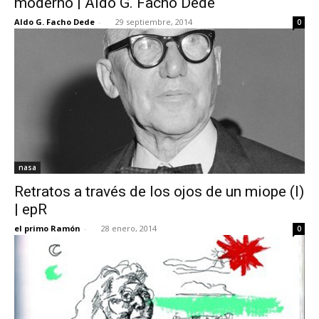
moderno | Aldo G. Facho Dede
Aldo G. Facho Dede
-
29 septiembre, 2014
0
nasa
Retratos a través de los ojos de un miope (I)
| epR
el primo Ramón
-
28 enero, 2014
0