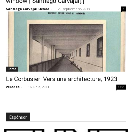
window | Santiago Carvajal[:]
Santiago Carvajal Ochoa
-
20 septiembre, 2013
3
libros
Le Corbusier: Vers une architecture, 1923
veredes
-
16 junio, 2011
1391
Espónsor