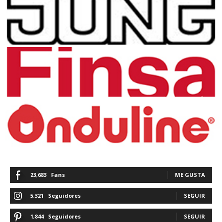
23,683
Fans
ME GUSTA
5,321
Seguidores
SEGUIR
1,844
Seguidores
SEGUIR