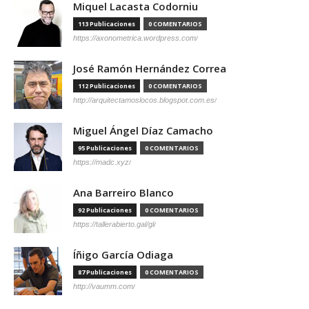
Miquel Lacasta Codorniu
113 Publicaciones
0 COMENTARIOS
https://axonometrica.wordpress.com/
José Ramón Hernández Correa
112 Publicaciones
0 COMENTARIOS
http://arquitectamoslocos.blogspot.com.es/
Miguel Ángel Díaz Camacho
95 Publicaciones
0 COMENTARIOS
https://madc.xyz/
Ana Barreiro Blanco
92 Publicaciones
0 COMENTARIOS
https://tallerabierto.gal/gl/
Íñigo García Odiaga
87 Publicaciones
0 COMENTARIOS
http://vaumm.com/