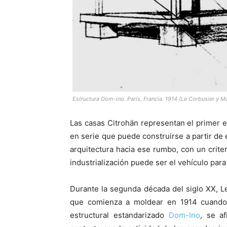
Estructura Dom-ino. París, Francia. 1914 (Le Corbusier y 
Las casas Citrohän representan el primer 
en serie que puede construirse a partir de 
arquitectura hacia ese rumbo, con un criter
industrialización puede ser el vehículo par
Durante la segunda década del siglo XX, Le
que comienza a moldear en 1914 cuando 
estructural estandarizado
Dom-Ino
, se a