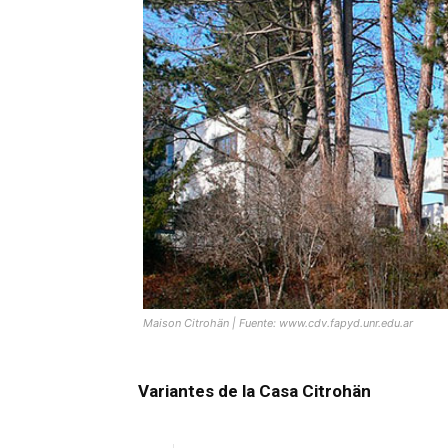
Maison Citrohän | Fuente: www.cdv.fapyd.unr.edu.ar
Variantes de la Casa Citrohän