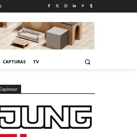
D
CAPTURAS
TV
Espónsor