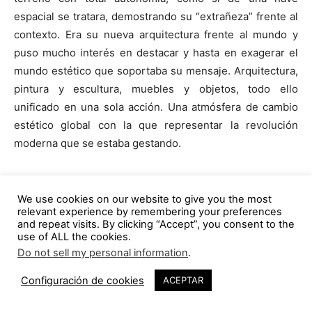
espacial se tratara, demostrando su “extrañeza” frente al
contexto. Era su nueva arquitectura frente al mundo y
puso mucho interés en destacar y hasta en exagerar el
mundo estético que soportaba su mensaje. Arquitectura,
pintura y escultura, muebles y objetos, todo ello
unificado en una sola acción. Una atmósfera de cambio
estético global con la que representar la revolución
moderna que se estaba gestando.
Pero hay que destacar que, de nuevo, estamos ante un
pabellón pensado y construido de una manera muy
We use cookies on our website to give you the most
relevant experience by remembering your preferences
particular. La unificación de las artes, de las corrientes
and repeat visits. By clicking “Accept”, you consent to the
artísticas, a través de la arquitectura era ya, en 1925, una
use of ALL the cookies.
idea generalizada, pero LC, como ya nos tiene
Do not sell my personal information
.
44
acostumbrados, resuelve el pabellón acudiendo con
Configuración de cookies
ACEPTAR
habilidad a la fragmentación de acciones y mensajes para
conseguir un resultado intenso. El hecho de construir