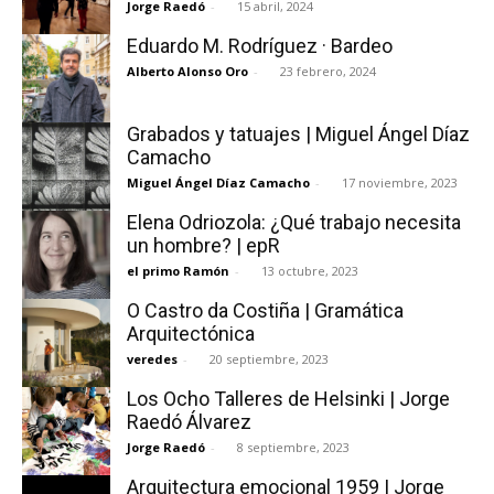
Jorge Raedó
-
15 abril, 2024
Eduardo M. Rodríguez · Bardeo
Alberto Alonso Oro
-
23 febrero, 2024
Grabados y tatuajes | Miguel Ángel Díaz
Camacho
Miguel Ángel Díaz Camacho
-
17 noviembre, 2023
Elena Odriozola: ¿Qué trabajo necesita
un hombre? | epR
el primo Ramón
-
13 octubre, 2023
O Castro da Costiña | Gramática
Arquitectónica
veredes
-
20 septiembre, 2023
Los Ocho Talleres de Helsinki | Jorge
Raedó Álvarez
Jorge Raedó
-
8 septiembre, 2023
Arquitectura emocional 1959 | Jorge