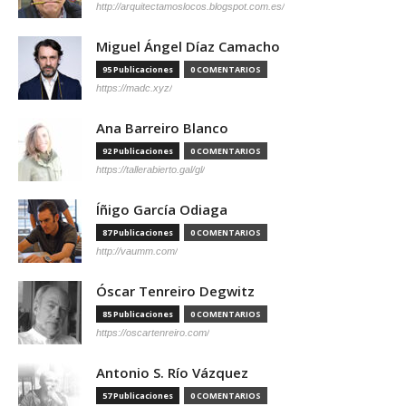
http://arquitectamoslocos.blogspot.com.es/
Miguel Ángel Díaz Camacho
95 Publicaciones
0 COMENTARIOS
https://madc.xyz/
Ana Barreiro Blanco
92 Publicaciones
0 COMENTARIOS
https://tallerabierto.gal/gl/
Íñigo García Odiaga
87 Publicaciones
0 COMENTARIOS
http://vaumm.com/
Óscar Tenreiro Degwitz
85 Publicaciones
0 COMENTARIOS
https://oscartenreiro.com/
Antonio S. Río Vázquez
57 Publicaciones
0 COMENTARIOS