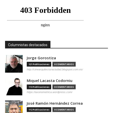
Columnistas destacados
Jorge Gorostiza
121 Publicaciones
0 COMENTARIOS
http://cinearquitecturaciudad.blogspot.com.es/
Miquel Lacasta Codorniu
113 Publicaciones
0 COMENTARIOS
https://axonometrica.wordpress.com/
José Ramón Hernández Correa
112 Publicaciones
0 COMENTARIOS