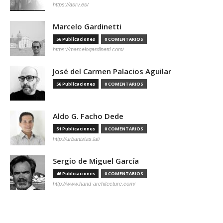
https://asrv.es/
Marcelo Gardinetti
56 Publicaciones
0 COMENTARIOS
https://marcelogardinetti.com/
José del Carmen Palacios Aguilar
56 Publicaciones
0 COMENTARIOS
Aldo G. Facho Dede
51 Publicaciones
0 COMENTARIOS
http://urbanistas.lat/
Sergio de Miguel García
46 Publicaciones
0 COMENTARIOS
http://www.hand-architecture.com/