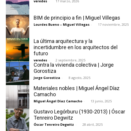
veredes
-
17 marzo, 2026
BIM de principio a fin | Miguel Villegas
Lourdes Bueno – Miguel Villegas
-
17 noviembre, 2025
La última arquitectura y la
incertidumbre en los arquitectos del
futuro
veredes
-
2 septiembre, 2025
Contra la vivienda colectiva | Jorge
Gorostiza
Jorge Gorostiza
-
8 agosto, 2025
Materiales nobles | Miguel Ángel Díaz
Camacho
Miguel Ángel Díaz Camacho
-
13 junio, 2025
Gustavo Legórburu (1930-2013) | Óscar
Tenreiro Degwitz
Óscar Tenreiro Degwitz
-
28 abril, 2025