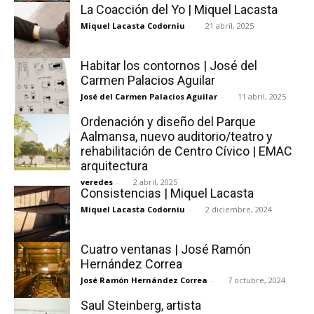
La Coacción del Yo | Miquel Lacasta
Miquel Lacasta Codorniu
-
21 abril, 2025
Habitar los contornos | José del
Carmen Palacios Aguilar
José del Carmen Palacios Aguilar
-
11 abril, 2025
Ordenación y diseño del Parque
Aalmansa, nuevo auditorio/teatro y
rehabilitación de Centro Cívico | EMAC
arquitectura
veredes
-
2 abril, 2025
Consistencias | Miquel Lacasta
Miquel Lacasta Codorniu
-
2 diciembre, 2024
Cuatro ventanas | José Ramón
Hernández Correa
José Ramón Hernández Correa
-
7 octubre, 2024
Saul Steinberg, artista