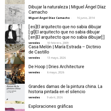
Dibujar la naturaleza | Miguel Ángel Díaz
Camacho
Miguel Ángel Díaz Camacho
-
16 junio, 2014
[:es]El arquitecto que no sabia dibujar
[:]
[:gl]El arquitecto que no sabia dibujar
[:en]El arquitecto que no sabia dibujar[:]
veredes
-
10 febrero, 2009
Casa Melón | María Estrada – Dictinio
de Castillo
veredes
-
13 mayo, 2026
De Hoop | Dries Architecture
veredes
-
6 mayo, 2026
Grandes damas de la pintura china. La
historia pintada en el silencio
veredes
-
9 abril, 2026
Exploraciones gráficas