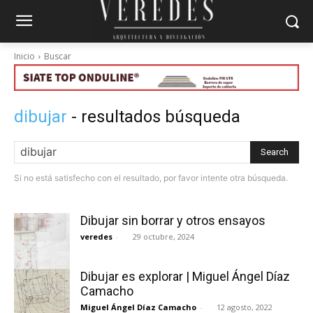
Inicio
Buscar
dibujar
- resultados búsqueda
Search
Si no está satisfecho con el resultado, por favor intente otra búsqueda.
Dibujar sin borrar y otros ensayos
veredes
-
29 octubre, 2024
Dibujar es explorar | Miguel Ángel Díaz
Camacho
Miguel Ángel Díaz Camacho
-
12 agosto, 2022