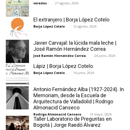
veredes
-
27 agosto, 2024
El extranjero | Borja López Cotelo
Borja López Cotelo
-
12 agosto, 2024
Javier Carvajal: la lúcida mala leche |
José Ramón Hernández Correa
José Ramón Hernández Correa
-
24 junio, 2024
Lápiz | Borja López Cotelo
Borja López Cotelo
-
14 junio, 2024
Antonio Fernández Alba (1927-2024). In
Memoriam, desde la Escuela de
Arquitectura de Valladolid | Rodrigo
Almonacid Canseco
Rodrigo Almonacid Canseco
-
13 mayo, 2024
Taller Laboratorio de Preguntas en
Bogotá | Jorge Raedó Álvarez