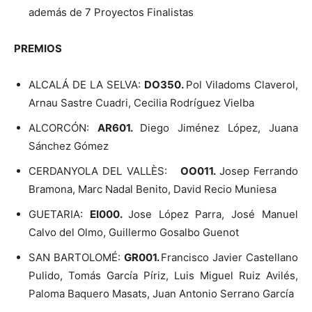
además de 7 Proyectos Finalistas
PREMIOS
ALCALÁ DE LA SELVA:
DO350.
Pol Viladoms Claverol,
Arnau Sastre Cuadri, Cecilia Rodríguez Vielba
ALCORCÓN:
AR601.
Diego Jiménez López, Juana
Sánchez Gómez
CERDANYOLA DEL VALLÈS:
OO011.
Josep Ferrando
Bramona, Marc Nadal Benito, David Recio Muniesa
GUETARIA:
EI000.
Jose López Parra, José Manuel
Calvo del Olmo, Guillermo Gosalbo Guenot
SAN BARTOLOMÉ:
GR001.
Francisco Javier Castellano
Pulido, Tomás García Píriz, Luis Miguel Ruiz Avilés,
Paloma Baquero Masats, Juan Antonio Serrano García