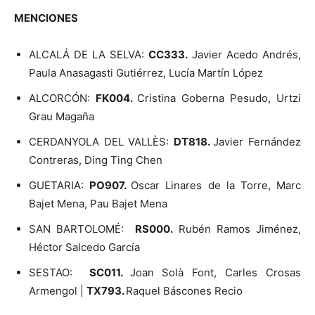
MENCIONES
ALCALÁ DE LA SELVA:
CC333.
Javier Acedo Andrés,
Paula Anasagasti Gutiérrez, Lucía Martín López
ALCORCÓN:
FK004.
Cristina Goberna Pesudo, Urtzi
Grau Magaña
CERDANYOLA DEL VALLÈS:
DT818.
Javier Fernández
Contreras, Ding Ting Chen
GUETARIA:
PO907.
Oscar Linares de la Torre, Marc
Bajet Mena, Pau Bajet Mena
SAN BARTOLOMÉ:
RS000
.
Rubén Ramos Jiménez,
Héctor Salcedo García
SESTAO:
SC011.
Joan Solà Font, Carles Crosas
Armengol |
TX793.
Raquel Báscones Recio