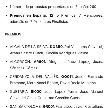
Número de propostas presentadas en España: 260
Premios en España,
12
: 5 Premios, 7 Menciones,
ademáis de 7 Proxectos Finalistas
PREMIOS
ALCALÁ DE LA SELVA:
DO350.
Pol Viladoms Claverol,
Arnau Sastre Cuadri, Cecilia Rodríguez Vielba
ALCORCÓN:
AR601.
Diego Jiménez López, Juana
Sánchez Gómez
CERDANYOLA DEL VALLÈS:
OO011.
Josep Ferrando
Bramona, Marc Nadal Benito, David Recio Muniesa
GUETARIA:
EI000.
Jose López Parra, José Manuel
Calvo del Olmo, Guillermo Gosalbo Guenot
SAN BARTOLOMÉ:
GR001.
Francisco Javier Castellano