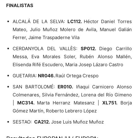
FINALISTAS
ALCALÁ DE LA SELVA:
LC112.
Héctor Daniel Torres
Mateo, Julio Muñoz Molero de Avila, Manuel Galián
Ferrer, Jaime Traspaderne Vila
CERDANYOLA DEL VALLÈS:
SP012.
Diego Carrillo
Messa, Eva Morales Soler, Rubén Alonso Mallén,
Elisenda Rifé Escudero, Maria Josep Lázaro Castro
GUETARIA:
NR046.
Raúl Ortega Crespo
SAN BARTOLOMÉ:
ER010.
Iñaqui Carnicero Alonso
Colmenares, Silvia Fernández, Lorena del Río Gimeno
|
MC314.
Marta Herranz Matesanz |
XL751.
Borja
Gómez Martín, Roberto Lebrero López
SESTAO:
CA212.
Jose Luis Muñoz Muñoz