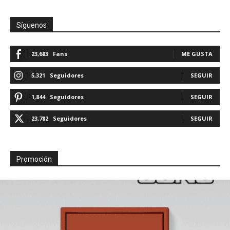
Síguenos
23,683
Fans
ME GUSTA
5,321
Seguidores
SEGUIR
1,844
Seguidores
SEGUIR
23,782
Seguidores
SEGUIR
Promoción