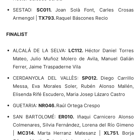
SESTAO:
SC011.
Joan Solà Font, Carles Crosas
Armengol |
TX793.
Raquel Báscones Recio
FINALIST
ALCALÁ DE LA SELVA:
LC112.
Héctor Daniel Torres
Mateo, Julio Muñoz Molero de Avila, Manuel Galián
Ferrer, Jaime Traspaderne Vila
CERDANYOLA DEL VALLÈS:
SP012.
Diego Carrillo
Messa, Eva Morales Soler, Rubén Alonso Mallén,
Elisenda Rifé Escudero, Maria Josep Lázaro Castro
GUETARIA:
NR046.
Raúl Ortega Crespo
SAN BARTOLOMÉ:
ER010.
Iñaqui Carnicero Alonso
Colmenares, Silvia Fernández, Lorena del Río Gimeno
|
MC314.
Marta Herranz Matesanz |
XL751.
Borja