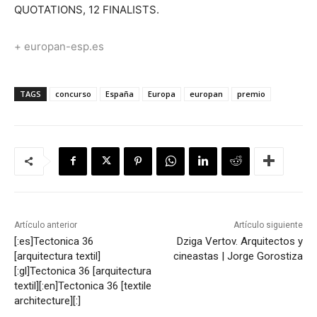
QUOTATIONS, 12 FINALISTS.
+ europan-esp.es
TAGS
concurso
España
Europa
europan
premio
Artículo anterior
Artículo siguiente
[:es]Tectonica 36
Dziga Vertov. Arquitectos y
[arquitectura textil]
cineastas | Jorge Gorostiza
[:gl]Tectonica 36 [arquitectura
textil][:en]Tectonica 36 [textile
architecture][:]