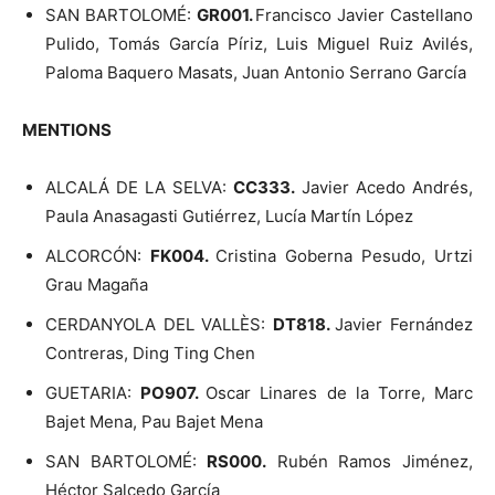
SAN BARTOLOMÉ:
GR001.
Francisco Javier Castellano
Pulido, Tomás García Píriz, Luis Miguel Ruiz Avilés,
Paloma Baquero Masats, Juan Antonio Serrano García
MENTIONS
ALCALÁ DE LA SELVA:
CC333.
Javier Acedo Andrés,
Paula Anasagasti Gutiérrez, Lucía Martín López
ALCORCÓN:
FK004.
Cristina Goberna Pesudo, Urtzi
Grau Magaña
CERDANYOLA DEL VALLÈS:
DT818.
Javier Fernández
Contreras, Ding Ting Chen
GUETARIA:
PO907.
Oscar Linares de la Torre, Marc
Bajet Mena, Pau Bajet Mena
SAN BARTOLOMÉ:
RS000
.
Rubén Ramos Jiménez,
Héctor Salcedo García