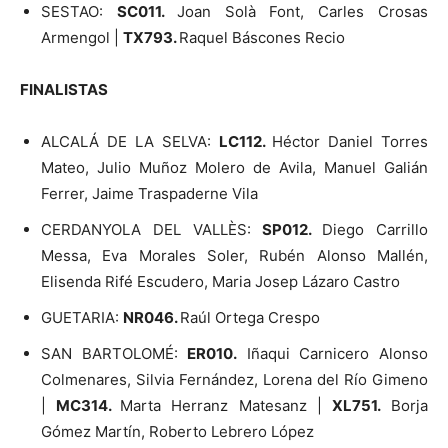
SESTAO:
SC011.
Joan Solà Font, Carles Crosas
Armengol |
TX793.
Raquel Báscones Recio
FINALISTAS
ALCALÁ DE LA SELVA:
LC112.
Héctor Daniel Torres
Mateo, Julio Muñoz Molero de Avila, Manuel Galián
Ferrer, Jaime Traspaderne Vila
CERDANYOLA DEL VALLÈS:
SP012.
Diego Carrillo
Messa, Eva Morales Soler, Rubén Alonso Mallén,
Elisenda Rifé Escudero, Maria Josep Lázaro Castro
GUETARIA:
NR046.
Raúl Ortega Crespo
SAN BARTOLOMÉ:
ER010.
Iñaqui Carnicero Alonso
Colmenares, Silvia Fernández, Lorena del Río Gimeno
|
MC314.
Marta Herranz Matesanz |
XL751.
Borja
Gómez Martín, Roberto Lebrero López