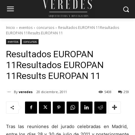
Inicio
eventos
concursos
Resultados EUROPAN 11Resultados
EUROPAN 11Results EUROPAN 11
eventos
concursos
Resultados EUROPAN
11
Resultados EUROPAN
11
Results EUROPAN 11
By
veredes
20 diciembre, 2011
5408
259
Tras las reuniones del jurado celebradas en Madrid,
entre los días 28 y 30 de julio de 2011 y posteriormente