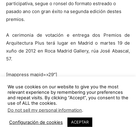
participativa, segue o ronsel do formato estreado o
pasado ano con gran éxito na segunda edición destes
premios.
A cerimonia de votación e entrega dos Premios de
Arquitectura Plus terá lugar en Madrid o martes 19 de
xuño de 2012 en Roca Madrid Gallery, rúa José Abascal,
57.
[mappress mapid=»29″]
We use cookies on our website to give you the most
A convocatoria da III edición dos Premios Arquitectura
relevant experience by remembering your preferences
and repeat visits. By clicking “Accept”, you consent to the
Plus estivo aberta ata o 16 de maio de 2012 aos
use of ALL the cookies.
profesionais da arquitectura, que executen o proxecto
Do not sell my personal information
.
con posterioridad ao 1 de xaneiro de 2010. Podendo
597
presentarse de forma individual ou en equipo, quedando
Configuración de cookies
ACEPTAR
limitada a presentación a un só proxecto por categoría