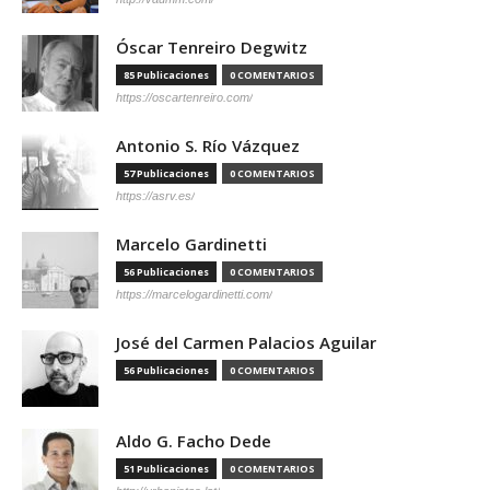
Óscar Tenreiro Degwitz
85 Publicaciones
0 COMENTARIOS
https://oscartenreiro.com/
Antonio S. Río Vázquez
57 Publicaciones
0 COMENTARIOS
https://asrv.es/
Marcelo Gardinetti
56 Publicaciones
0 COMENTARIOS
https://marcelogardinetti.com/
José del Carmen Palacios Aguilar
56 Publicaciones
0 COMENTARIOS
Aldo G. Facho Dede
51 Publicaciones
0 COMENTARIOS