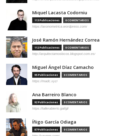
Miquel Lacasta Codorniu
113 Publicaciones
0 COMENTARIOS
https://axonometrica.wordpress.com/
José Ramón Hernández Correa
112 Publicaciones
0 COMENTARIOS
http://arquitectamoslocos.blogspot.com.es/
Miguel Ángel Díaz Camacho
95 Publicaciones
0 COMENTARIOS
https://madc.xyz/
Ana Barreiro Blanco
92 Publicaciones
0 COMENTARIOS
https://tallerabierto.gal/gl/
Íñigo García Odiaga
87 Publicaciones
0 COMENTARIOS
http://vaumm.com/