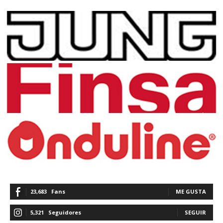
23,683
Fans
ME GUSTA
5,321
Seguidores
SEGUIR