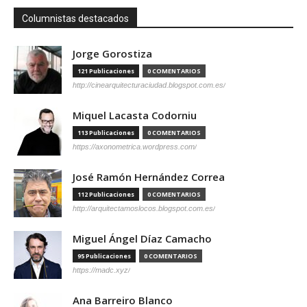
Columnistas destacados
Jorge Gorostiza
121 Publicaciones
0 COMENTARIOS
http://cinearquitecturaciudad.blogspot.com.es/
Miquel Lacasta Codorniu
113 Publicaciones
0 COMENTARIOS
https://axonometrica.wordpress.com/
José Ramón Hernández Correa
112 Publicaciones
0 COMENTARIOS
http://arquitectamoslocos.blogspot.com.es/
Miguel Ángel Díaz Camacho
95 Publicaciones
0 COMENTARIOS
https://madc.xyz/
Ana Barreiro Blanco