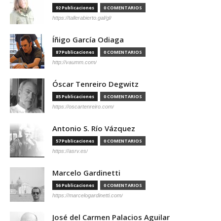
92 Publicaciones
0 COMENTARIOS
https://tallerabierto.gal/gl/
Íñigo García Odiaga
87 Publicaciones
0 COMENTARIOS
http://vaumm.com/
Óscar Tenreiro Degwitz
85 Publicaciones
0 COMENTARIOS
https://oscartenreiro.com/
Antonio S. Río Vázquez
57 Publicaciones
0 COMENTARIOS
https://asrv.es/
Marcelo Gardinetti
56 Publicaciones
0 COMENTARIOS
https://marcelogardinetti.com/
José del Carmen Palacios Aguilar