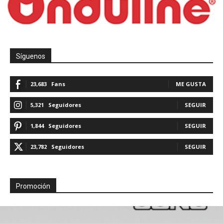
Síguenos
23,683
Fans
ME GUSTA
5,321
Seguidores
SEGUIR
1,844
Seguidores
SEGUIR
23,782
Seguidores
SEGUIR
Promoción