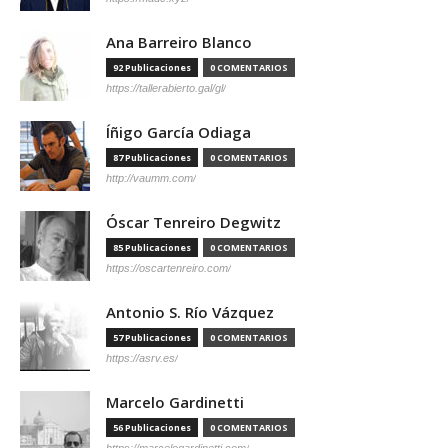
Ana Barreiro Blanco
92 Publicaciones
0 COMENTARIOS
https://tallerabierto.gal/gl/
Íñigo García Odiaga
87 Publicaciones
0 COMENTARIOS
http://vaumm.com/
Óscar Tenreiro Degwitz
85 Publicaciones
0 COMENTARIOS
https://oscartenreiro.com/
Antonio S. Río Vázquez
57 Publicaciones
0 COMENTARIOS
https://asrv.es/
Marcelo Gardinetti
56 Publicaciones
0 COMENTARIOS
https://marcelogardinetti.com/