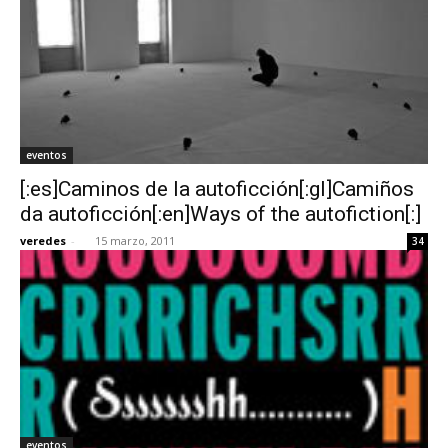
eventos
[:es]Caminos de la autoficción[:gl]Camiños
da autoficción[:en]Ways of the autofiction[:]
veredes
-
15 marzo, 2011
34
eventos