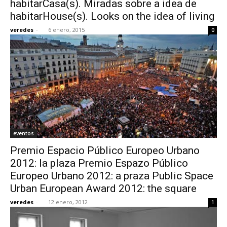
habitarCasa(s). Miradas sobre a idea de
habitarHouse(s). Looks on the idea of living
veredes
-
6 enero, 2015
0
[:]
eventos
Premio Espacio Público Europeo Urbano
2012: la plaza Premio Espazo Público
Europeo Urbano 2012: a praza Public Space
Urban European Award 2012: the square
veredes
-
12 enero, 2012
1