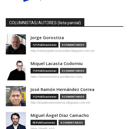
COLUMNISTAS/AUTORES (lista parcial)
Jorge Gorostiza
121 Publicaciones
0 COMENTARIOS
http://cinearquitecturaciudad.blogspot.com.es/
Miquel Lacasta Codorniu
113 Publicaciones
0 COMENTARIOS
https://axonometrica.wordpress.com/
José Ramón Hernández Correa
112 Publicaciones
0 COMENTARIOS
http://arquitectamoslocos.blogspot.com.es/
Miguel Ángel Díaz Camacho
95 Publicaciones
0 COMENTARIOS
https://madc.xyz/