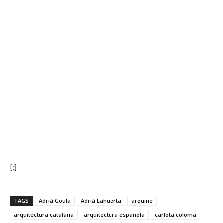
[:]
TAGS
Adrià Goula
Adrià Lahuerta
arquine
arquitectura catalana
arquitectura española
carlota coloma