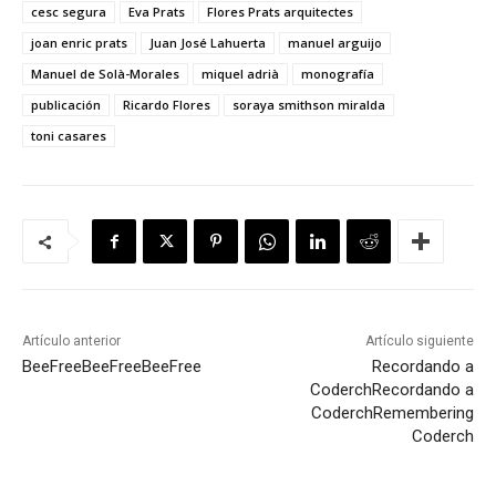
cesc segura
Eva Prats
Flores Prats arquitectes
joan enric prats
Juan José Lahuerta
manuel arguijo
Manuel de Solà-Morales
miquel adrià
monografía
publicación
Ricardo Flores
soraya smithson miralda
toni casares
Artículo anterior
Artículo siguiente
BeeFree
BeeFree
BeeFree
Recordando a
Coderch
Recordando a
Coderch
Remembering
Coderch