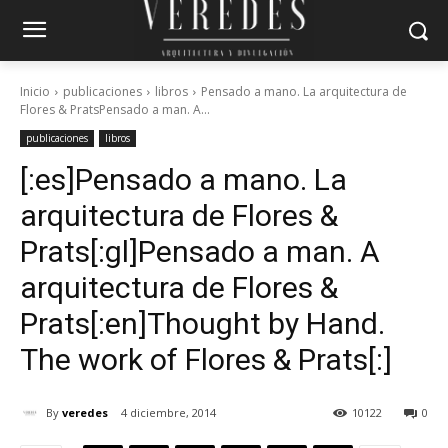
Inicio
publicaciones
libros
Pensado a mano. La arquitectura de
Flores & PratsPensado a man. A...
publicaciones
libros
[:es]Pensado a mano. La
arquitectura de Flores &
Prats[:gl]Pensado a man. A
arquitectura de Flores &
Prats[:en]Thought by Hand.
The work of Flores & Prats[:]
By
veredes
4 diciembre, 2014
10122
0