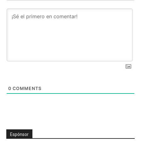
0
COMMENTS
Espónsor