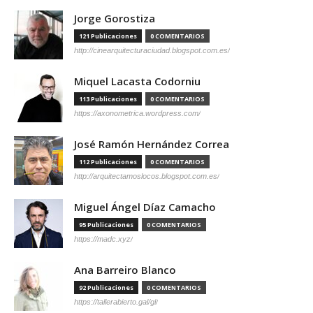
Jorge Gorostiza
121 Publicaciones
0 COMENTARIOS
http://cinearquitecturaciudad.blogspot.com.es/
Miquel Lacasta Codorniu
113 Publicaciones
0 COMENTARIOS
https://axonometrica.wordpress.com/
José Ramón Hernández Correa
112 Publicaciones
0 COMENTARIOS
http://arquitectamoslocos.blogspot.com.es/
Miguel Ángel Díaz Camacho
95 Publicaciones
0 COMENTARIOS
https://madc.xyz/
Ana Barreiro Blanco
92 Publicaciones
0 COMENTARIOS
https://tallerabierto.gal/gl/