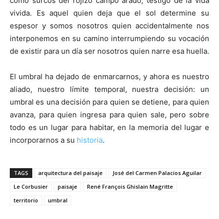
como surcos del rojizo campo arado, testigo de la vida
vivida. Es aquel quien deja que el sol determine su
espesor y somos nosotros quien accidentalmente nos
interponemos en su camino interrumpiendo su vocación
de existir para un día ser nosotros quien narre esa huella.
El umbral ha dejado de enmarcarnos, y ahora es nuestro
aliado, nuestro límite temporal, nuestra decisión: un
umbral es una decisión para quien se detiene, para quien
avanza, para quien ingresa para quien sale, pero sobre
todo es un lugar para habitar, en la memoria del lugar e
incorporarnos a su
historia
.
TAGS
arquitectura del paisaje
José del Carmen Palacios Aguilar
Le Corbusier
paisaje
René François Ghislain Magritte
territorio
umbral