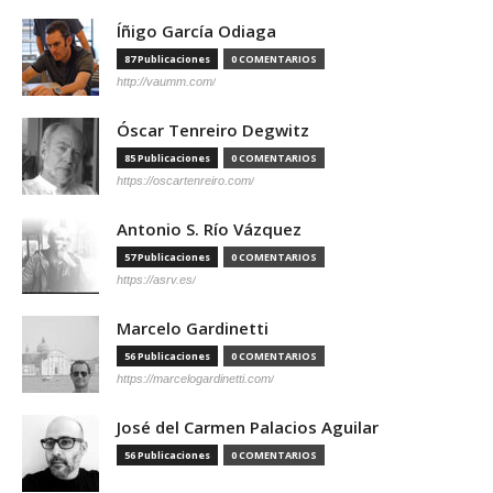
Íñigo García Odiaga
87 Publicaciones
0 COMENTARIOS
http://vaumm.com/
Óscar Tenreiro Degwitz
85 Publicaciones
0 COMENTARIOS
https://oscartenreiro.com/
Antonio S. Río Vázquez
57 Publicaciones
0 COMENTARIOS
https://asrv.es/
Marcelo Gardinetti
56 Publicaciones
0 COMENTARIOS
https://marcelogardinetti.com/
José del Carmen Palacios Aguilar
56 Publicaciones
0 COMENTARIOS