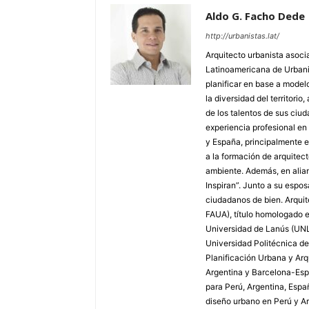
Aldo G. Facho Dede
http://urbanistas.lat/
Arquitecto urbanista asocia
Latinoamericana de Urbani
planificar en base a model
la diversidad del territorio
de los talentos de sus ci
experiencia profesional en
y España, principalmente e
a la formación de arquitec
ambiente. Además, en alia
Inspiran”. Junto a su espos
ciudadanos de bien. Arquit
FAUA), título homologado e
Universidad de Lanús (UN
Universidad Politécnica de
Planificación Urbana y Arq
Argentina y Barcelona-Espa
para Perú, Argentina, Espa
diseño urbano en Perú y A