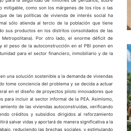
go para la seguridad de millones de peruanos, sobre
o mitigable, como son los márgenes de los ríos o las
ue de las políticas de vivienda de interés social ha
mal sólo atienda al tercio de la población que tiene
o sus productos en los distritos consolidados de las
 Metropolitana). Por otro lado, el enorme déficit de
I) y el peso de la autoconstrucción en el PBI ponen en
unidad para el sector financiero, inmobiliario y de la
 en una solución sostenible a la demanda de viviendas
do tome conciencia del problema y se decida a actuar
ateral en el diseño de proyectos piloto innovadores que
 para incluir al sector informal de la PEA. Asimismo,
ramiento de las viviendas autoconstruidas, verificando
iendo créditos y subsidios dirigidos al reforzamiento
irá salvar vidas y aportará de manera significativa a la
abajo, reduciendo las brechas sociales, y estimulando