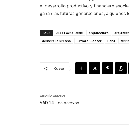
el desarrollo productivo y financiero asoc
ganan las futuras generaciones, a quienes 
TAGS
Aldo Facho Dede
arquitectura
arquitec
desarrollo urbano
Edward Glaeser
Perú
terri
Cuota
Artículo anterior
VAD 14. Los acervos