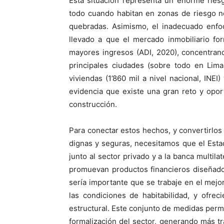
Esta situación representa un enorme ries
todo cuando habitan en zonas de riesgo n
quebradas. Asimismo, el inadecuado enfoq
llevado a que el mercado inmobiliario for
mayores ingresos (ADI, 2020), concentrand
principales ciudades (sobre todo en Lima
viviendas (1’860 mil a nivel nacional, INE
evidencia que existe una gran reto y oport
construcción.
Para conectar estos hechos, y convertirlos
dignas y seguras, necesitamos que el Esta
junto al sector privado y a la banca multil
promuevan productos financieros diseñados
sería importante que se trabaje en el mejo
las condiciones de habitabilidad, y ofrec
estructural. Este conjunto de medidas permit
formalización del sector, generando más tr