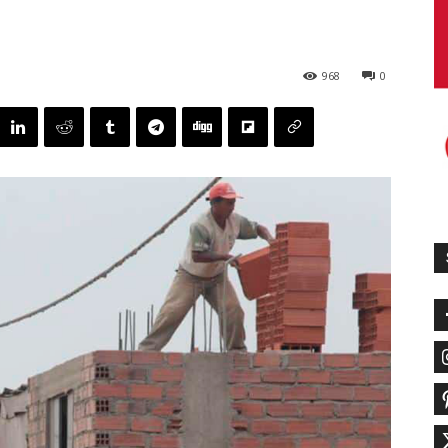
968
0