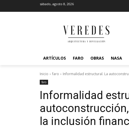
sábado, agosto 8, 2026
ARTÍCULOS
FARO
OBRAS
NASA
Inicio
faro
Informalidad estructural. La autoconstrucc
faro
Informalidad estru
autoconstrucción, 
la inclusión finan