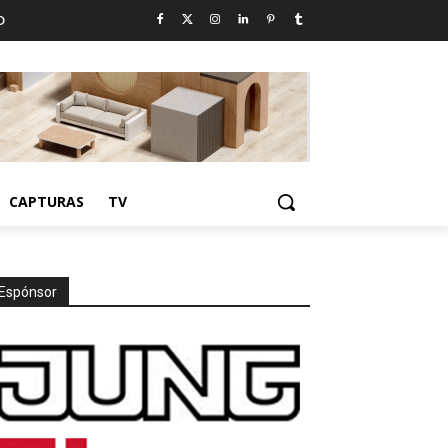
D
CAPTURAS
TV
Espónsor