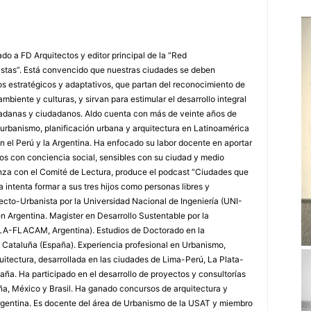
do a FD Arquitectos y editor principal de la “Red
stas”. Está convencido que nuestras ciudades se deben
os estratégicos y adaptativos, que partan del reconocimiento de
, ambiente y culturas, y sirvan para estimular el desarrollo integral
udadanas y ciudadanos. Aldo cuenta con más de veinte años de
 urbanismo, planificación urbana y arquitectura en Latinoamérica
n el Perú y la Argentina. Ha enfocado su labor docente en aportar
tos con conciencia social, sensibles con su ciudad y medio
nza con el Comité de Lectura, produce el podcast “Ciudades que
a intenta formar a sus tres hijos como personas libres y
ecto-Urbanista por la Universidad Nacional de Ingeniería (UNI-
n Argentina. Magister en Desarrollo Sustentable por la
LA-FLACAM, Argentina). Estudios de Doctorado en la
 Cataluña (España). Experiencia profesional en Urbanismo,
uitectura, desarrollada en las ciudades de Lima-Perú, La Plata-
ña. Ha participado en el desarrollo de proyectos y consultorías
ña, México y Brasil. Ha ganado concursos de arquitectura y
rgentina. Es docente del área de Urbanismo de la USAT y miembro