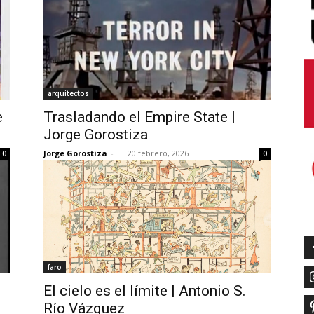
arquitectos
e
Trasladando el Empire State |
Jorge Gorostiza
Jorge Gorostiza
-
20 febrero, 2026
0
0
faro
El cielo es el límite | Antonio S.
Río Vázquez