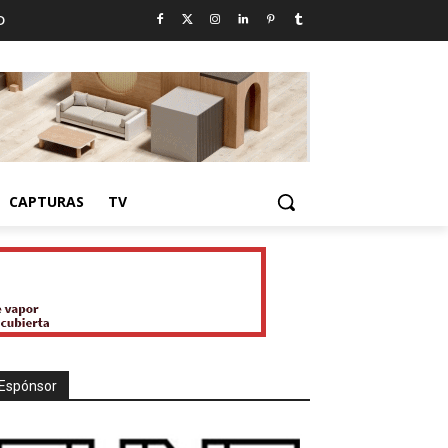
D
CAPTURAS
TV
Espónsor