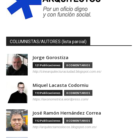
COLUMNISTAS/AUTORES (lista parcial)
Jorge Gorostiza
121 Publicaciones
0 COMENTARIOS
http://cinearquitecturaciudad.blogspot.com.es/
Miquel Lacasta Codorniu
113 Publicaciones
0 COMENTARIOS
https://axonometrica.wordpress.com/
José Ramón Hernández Correa
112 Publicaciones
0 COMENTARIOS
http://arquitectamoslocos.blogspot.com.es/