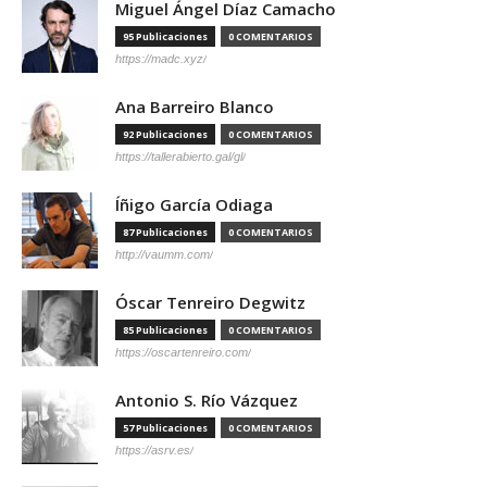
Miguel Ángel Díaz Camacho
95 Publicaciones
0 COMENTARIOS
https://madc.xyz/
Ana Barreiro Blanco
92 Publicaciones
0 COMENTARIOS
https://tallerabierto.gal/gl/
Íñigo García Odiaga
87 Publicaciones
0 COMENTARIOS
http://vaumm.com/
Óscar Tenreiro Degwitz
85 Publicaciones
0 COMENTARIOS
https://oscartenreiro.com/
Antonio S. Río Vázquez
57 Publicaciones
0 COMENTARIOS
https://asrv.es/