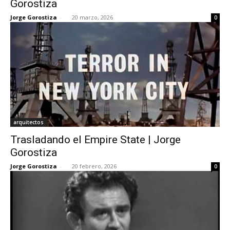
Gorostiza
Jorge Gorostiza
-
20 marzo, 2026
0
[:]
arquitectos
Trasladando el Empire State | Jorge
Gorostiza
Jorge Gorostiza
-
20 febrero, 2026
0