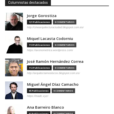
Columnistas destacados
Jorge Gorostiza
121 Publicaciones
0 COMENTARIOS
http://cinearquitecturaciudad.blogspot.com.es/
Miquel Lacasta Codorniu
113 Publicaciones
0 COMENTARIOS
https://axonometrica.wordpress.com/
José Ramón Hernández Correa
112 Publicaciones
0 COMENTARIOS
http://arquitectamoslocos.blogspot.com.es/
Miguel Ángel Díaz Camacho
95 Publicaciones
0 COMENTARIOS
https://madc.xyz/
Ana Barreiro Blanco
92 Publicaciones
0 COMENTARIOS