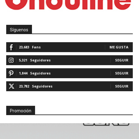
Síguenos
23,683
Fans
ME GUSTA
5,321
Seguidores
SEGUIR
1,844
Seguidores
SEGUIR
23,782
Seguidores
SEGUIR
Promoción