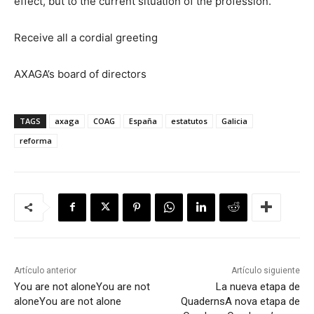
effect, but to the current situation of the profession.
Receive all a cordial greeting
AXAGA’s board of directors
TAGS
axaga
COAG
España
estatutos
Galicia
reforma
Artículo anterior
Artículo siguiente
You are not alone
You are not
La nueva etapa de
alone
You are not alone
Quaderns
A nova etapa de