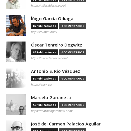
https://tallerabierto.gal/gl/
Íñigo García Odiaga
87 Publicaciones
0 COMENTARIOS
http://vaumm.com/
Óscar Tenreiro Degwitz
85 Publicaciones
0 COMENTARIOS
https://oscartenreiro.com/
Antonio S. Río Vázquez
57 Publicaciones
0 COMENTARIOS
https://asrv.es/
Marcelo Gardinetti
56 Publicaciones
0 COMENTARIOS
https://marcelogardinetti.com/
José del Carmen Palacios Aguilar