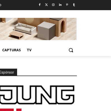
D
CAPTURAS
TV
Espónsor