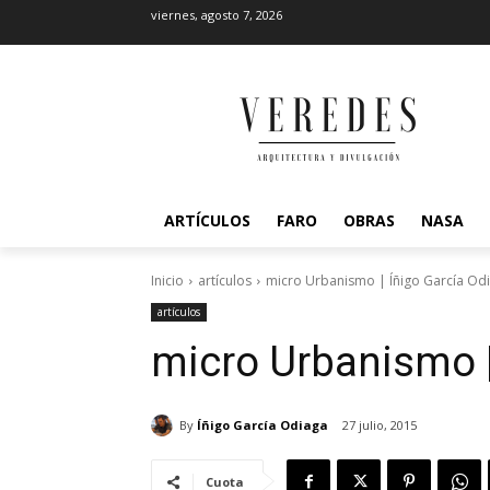
viernes, agosto 7, 2026
ARTÍCULOS
FARO
OBRAS
NASA
Inicio
artículos
micro Urbanismo | Íñigo García Od
artículos
micro Urbanismo |
By
Íñigo García Odiaga
27 julio, 2015
Cuota