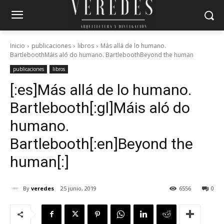
Inicio
publicaciones
libros
Más allá de lo humano.
BartleboothMáis aló do humano. BartleboothBeyond the human
publicaciones
libros
[:es]Más allá de lo humano.
Bartlebooth[:gl]Máis aló do
humano.
Bartlebooth[:en]Beyond the
human[:]
By
veredes
25 junio, 2019
6556
0