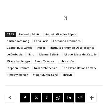
[:]
TAGS
Alejandro Muiño
Antonio Giráldez López
bartlebooth mag
Catia Faria
Fernando Cremades
Gabriel Ruiz-Larrea
Husos
Institute of Human Obsolescence
Le Corbusier
libro
Manuel Beltrán
Miguel Mesa del Castillo
Mireia Luzárraga
Paulo Tavares
publicación
Stephen Graham
takk-architecture
The Extrapolation Factory
Timothy Morton
Víctor Muñoz Sanz
Vitruvio