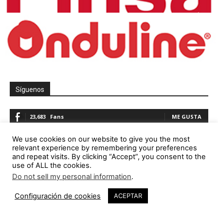
Síguenos
23,683
Fans
ME GUSTA
5,321
Seguidores
SEGUIR
We use cookies on our website to give you the most
relevant experience by remembering your preferences
and repeat visits. By clicking “Accept”, you consent to the
1,844
Seguidores
SEGUIR
use of ALL the cookies.
Do not sell my personal information
.
23,782
Seguidores
SEGUIR
Configuración de cookies
ACEPTAR
Promoción