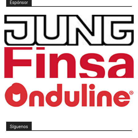
Espónsor
Síguenos