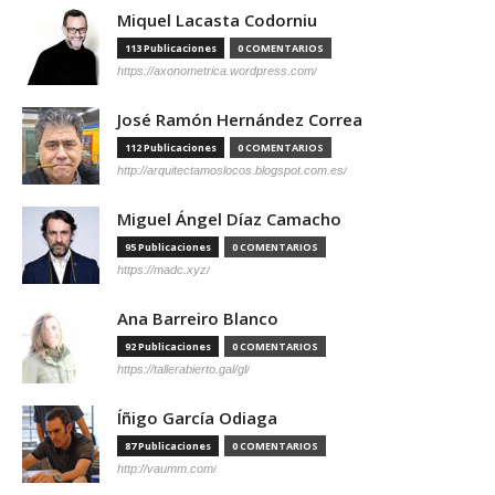
Miquel Lacasta Codorniu
113 Publicaciones
0 COMENTARIOS
https://axonometrica.wordpress.com/
José Ramón Hernández Correa
112 Publicaciones
0 COMENTARIOS
http://arquitectamoslocos.blogspot.com.es/
Miguel Ángel Díaz Camacho
95 Publicaciones
0 COMENTARIOS
https://madc.xyz/
Ana Barreiro Blanco
92 Publicaciones
0 COMENTARIOS
https://tallerabierto.gal/gl/
Íñigo García Odiaga
87 Publicaciones
0 COMENTARIOS
http://vaumm.com/