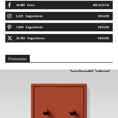
23,683
Fans
ME GUSTA
5,321
Seguidores
SEGUIR
1,844
Seguidores
SEGUIR
23,782
Seguidores
SEGUIR
Promoción