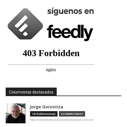
Columnistas destacados
Jorge Gorostiza
121 Publicaciones
0 COMENTARIOS
http://cinearquitecturaciudad.blogspot.com.es/