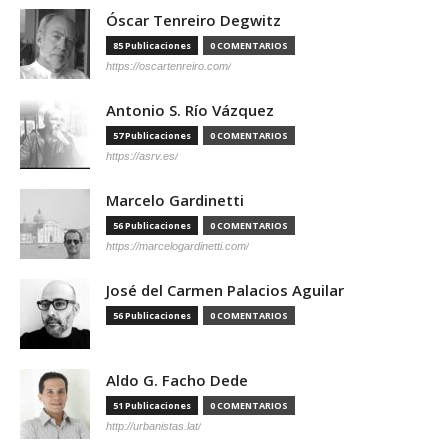
Óscar Tenreiro Degwitz
85 Publicaciones
0 COMENTARIOS
https://oscartenreiro.com/
Antonio S. Río Vázquez
57 Publicaciones
0 COMENTARIOS
https://asrv.es/
Marcelo Gardinetti
56 Publicaciones
0 COMENTARIOS
https://marcelogardinetti.com/
José del Carmen Palacios Aguilar
56 Publicaciones
0 COMENTARIOS
Aldo G. Facho Dede
51 Publicaciones
0 COMENTARIOS
http://urbanistas.lat/