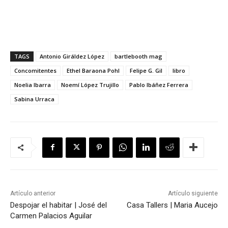
TAGS
Antonio Giráldez López
bartlebooth mag
Concomitentes
Ethel Baraona Pohl
Felipe G. Gil
libro
Noelia Ibarra
Noemí López Trujillo
Pablo Ibáñez Ferrera
Sabina Urraca
Artículo anterior
Artículo siguiente
Despojar el habitar | José del
Casa Tallers | Maria Aucejo
Carmen Palacios Aguilar