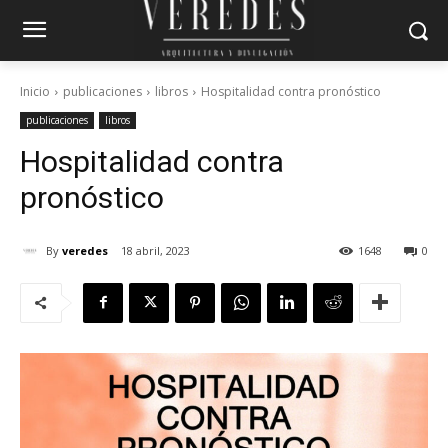
Inicio
publicaciones
libros
Hospitalidad contra pronóstico
publicaciones
libros
Hospitalidad contra
pronóstico
By
veredes
18 abril, 2023
1648
0