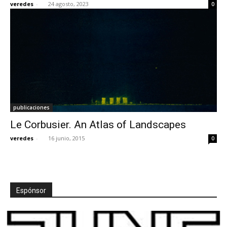
veredes
-
24 agosto, 2023
0
publicaciones
Le Corbusier. An Atlas of Landscapes
veredes
-
16 junio, 2015
0
Espónsor