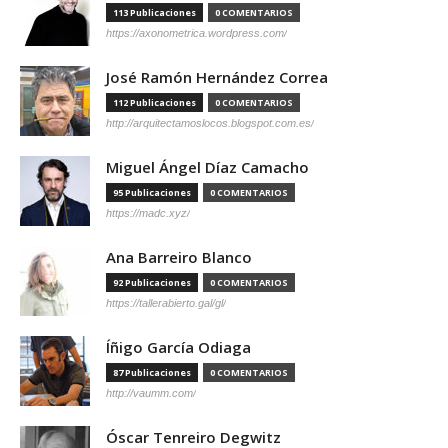
113 Publicaciones
0 COMENTARIOS
https://axonometrica.wordpress.com/
José Ramón Hernández Correa
112 Publicaciones
0 COMENTARIOS
http://arquitectamoslocos.blogspot.com.es/
Miguel Ángel Díaz Camacho
95 Publicaciones
0 COMENTARIOS
https://madc.xyz/
Ana Barreiro Blanco
92 Publicaciones
0 COMENTARIOS
https://tallerabierto.gal/gl/
Íñigo García Odiaga
87 Publicaciones
0 COMENTARIOS
http://vaumm.com/
Óscar Tenreiro Degwitz