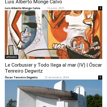
Luis Alberto Monge Calvo
Luis Alberto Monge Calvo
-
16 junio, 2025
0
[:]
artículos
Le Corbusier y Todo llega al mar (IV) | Óscar
Tenreiro Degwitz
Óscar Tenreiro Degwitz
-
23 diciembre, 2024
0