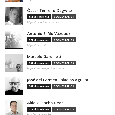
Óscar Tenreiro Degwitz
85 Publicaciones
0 COMENTARIOS
https://oscartenreiro.com/
Antonio S. Río Vázquez
57 Publicaciones
0 COMENTARIOS
https://asrv.es/
Marcelo Gardinetti
56 Publicaciones
0 COMENTARIOS
https://marcelogardinetti.com/
José del Carmen Palacios Aguilar
56 Publicaciones
0 COMENTARIOS
Aldo G. Facho Dede
51 Publicaciones
0 COMENTARIOS
http://urbanistas.lat/