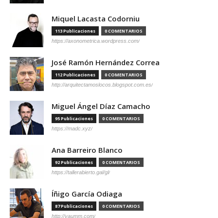
Miquel Lacasta Codorniu
113 Publicaciones
0 COMENTARIOS
https://axonometrica.wordpress.com/
José Ramón Hernández Correa
112 Publicaciones
0 COMENTARIOS
http://arquitectamoslocos.blogspot.com.es/
Miguel Ángel Díaz Camacho
95 Publicaciones
0 COMENTARIOS
https://madc.xyz/
Ana Barreiro Blanco
92 Publicaciones
0 COMENTARIOS
https://tallerabierto.gal/gl/
Íñigo García Odiaga
87 Publicaciones
0 COMENTARIOS
http://vaumm.com/