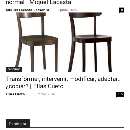
normal | Miquel Lacasta
Miquel Lacasta Codorniu
-
2 junio, 2025
0
[:]
capturas
Transformar, intervenir, modificar, adaptar…
¿copiar? | Elías Cueto
Elías Cueto
-
13 mayo, 2016
195
Espónsor