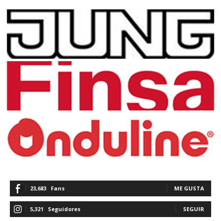
23,683
Fans
ME GUSTA
5,321
Seguidores
SEGUIR