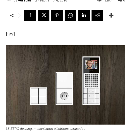
By
veredes
27 septiembre, 2016
12287
0
[:es]
[:]
LS ZERO de Jung, mecanismos eléctricos enrasados