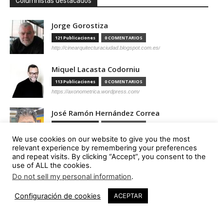
Columnistas destacados
Jorge Gorostiza
121 Publicaciones
0 COMENTARIOS
http://cinearquitecturaciudad.blogspot.com.es/
Miquel Lacasta Codorniu
113 Publicaciones
0 COMENTARIOS
https://axonometrica.wordpress.com/
José Ramón Hernández Correa
112 Publicaciones
0 COMENTARIOS
http://arquitectamoslocos.blogspot.com.es/
We use cookies on our website to give you the most
relevant experience by remembering your preferences
Miguel Ángel Díaz Camacho
and repeat visits. By clicking “Accept”, you consent to the
use of ALL the cookies.
95 Publicaciones
0 COMENTARIOS
Do not sell my personal information
.
https://madc.xyz/
Configuración de cookies
ACEPTAR
Ana Barreiro Blanco
92 Publicaciones
0 COMENTARIOS