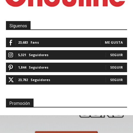
Síguenos
23,683
Fans
ME GUSTA
5,321
Seguidores
SEGUIR
1,844
Seguidores
SEGUIR
23,782
Seguidores
SEGUIR
Promoción