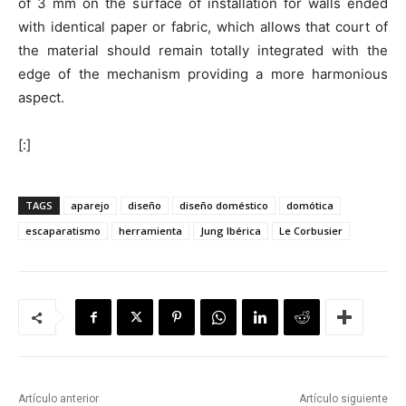
of 3 mm on the surface of installation for walls ended
with identical paper or fabric, which allows that court of
the material should remain totally integrated with the
edge of the mechanism providing a more harmonious
aspect.
[:]
TAGS
aparejo
diseño
diseño doméstico
domótica
escaparatismo
herramienta
Jung Ibérica
Le Corbusier
Artículo anterior
Artículo siguiente