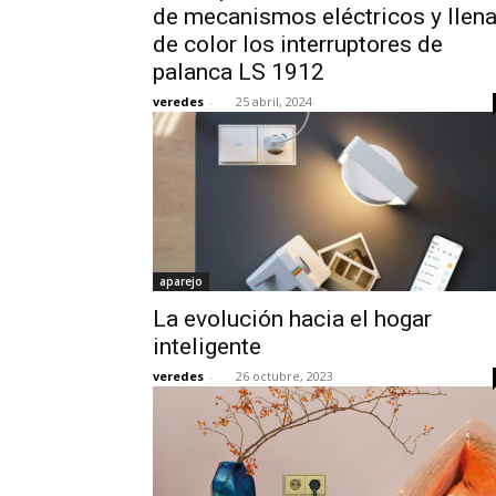
de mecanismos eléctricos y llen
de color los interruptores de
palanca LS 1912
veredes
-
25 abril, 2024
aparejo
La evolución hacia el hogar
inteligente
veredes
-
26 octubre, 2023