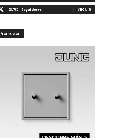
23,782
Seguidores
SEGUIR
Promoción