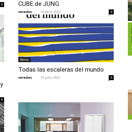
CUBE de JUNG
0
veredes
-
14 abril, 2022
0
libros
Todas las escaleras del mundo
veredes
-
13 julio, 2021
0
 y
0