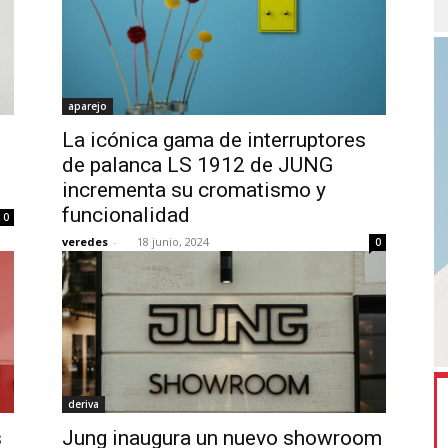
aparejo
La icónica gama de interruptores
de palanca LS 1912 de JUNG
incrementa su cromatismo y
funcionalidad
0
veredes
-
18 junio, 2024
0
deriva
s
Jung inaugura un nuevo showroom