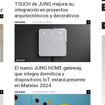
TOUCH de JUNG mejora su
uz
integración en proyectos
arquitectónicos y decorativos
0
veredes
-
9 octubre, 2025
0
aparejo
El nuevo JUNG HOME gateway,
que integra domótica y
dispositivos IoT, estará presente
en Matelec 2024
veredes
-
5 noviembre, 2024
0
0