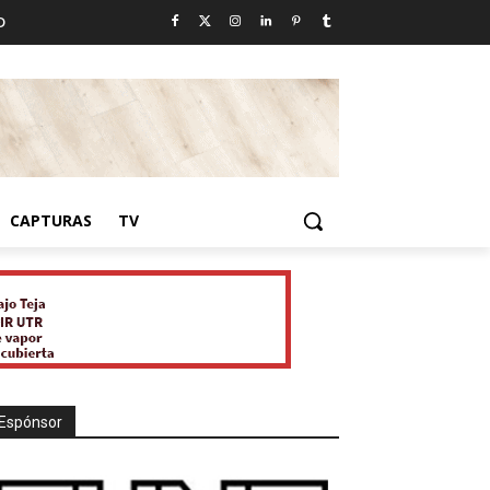
D
CAPTURAS
TV
Espónsor