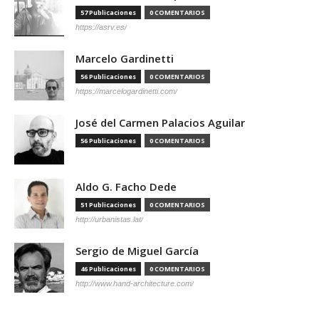
57 Publicaciones
0 COMENTARIOS
https://asrv.es/
Marcelo Gardinetti
56 Publicaciones
0 COMENTARIOS
https://marcelogardinetti.com/
José del Carmen Palacios Aguilar
56 Publicaciones
0 COMENTARIOS
Aldo G. Facho Dede
51 Publicaciones
0 COMENTARIOS
http://urbanistas.lat/
Sergio de Miguel García
46 Publicaciones
0 COMENTARIOS
http://www.hand-architecture.com/