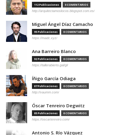
112 Publicaciones
0 COMENTARIOS
http://arquitectamoslocos.blogspot.com.es/
Miguel Ángel Díaz Camacho
95 Publicaciones
0 COMENTARIOS
https://madc.xyz/
Ana Barreiro Blanco
92 Publicaciones
0 COMENTARIOS
https://tallerabierto.gal/gl/
Íñigo García Odiaga
87 Publicaciones
0 COMENTARIOS
http://vaumm.com/
Óscar Tenreiro Degwitz
85 Publicaciones
0 COMENTARIOS
https://oscartenreiro.com/
Antonio S. Río Vázquez