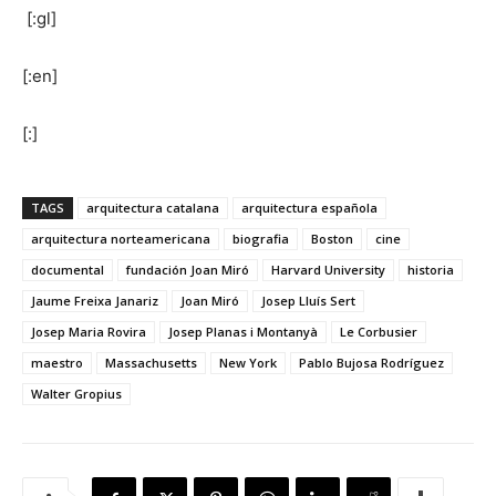
[:gl]
[:en]
[:]
TAGS
arquitectura catalana
arquitectura española
arquitectura norteamericana
biografia
Boston
cine
documental
fundación Joan Miró
Harvard University
historia
Jaume Freixa Janariz
Joan Miró
Josep Lluís Sert
Josep Maria Rovira
Josep Planas i Montanyà
Le Corbusier
maestro
Massachusetts
New York
Pablo Bujosa Rodríguez
Walter Gropius