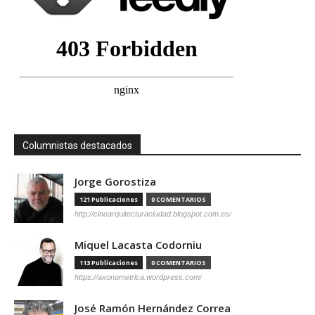
Columnistas destacados
Jorge Gorostiza
121 Publicaciones
0 COMENTARIOS
http://cinearquitecturaciudad.blogspot.com.es/
Miquel Lacasta Codorniu
113 Publicaciones
0 COMENTARIOS
https://axonometrica.wordpress.com/
José Ramón Hernández Correa