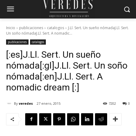
Inicio
publicaciones
catalogos
J.Ll. Sert. Un sueño nómadaJ.Ll. Sert.
Un soño nómadaJ.Ll. Sert. A nomadic...
publicaciones
catalogos
[:es]J.Ll. Sert. Un sueño
nómada[:gl]J.Ll. Sert. Un soño
nómada[:en]J.Ll. Sert. A
nomadic dream [:]
By
veredes
27 enero, 2015
7202
0