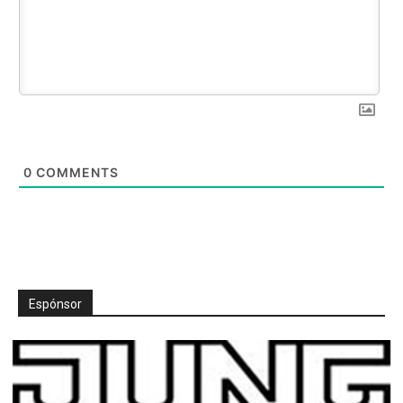
0
COMMENTS
Espónsor