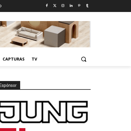
D
CAPTURAS
TV
Espónsor