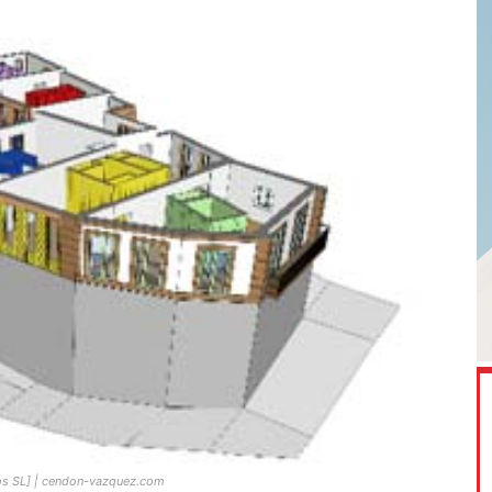
tos SL] | cendon-vazquez.com