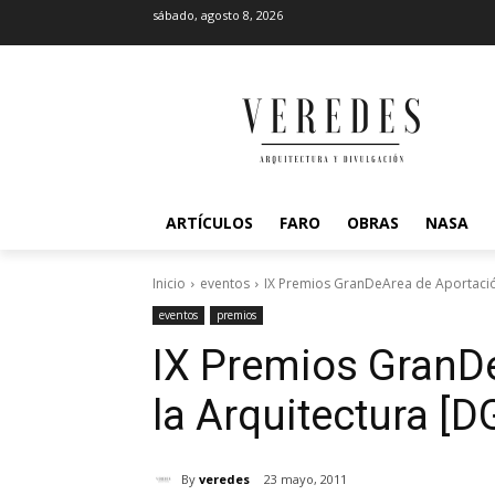
sábado, agosto 8, 2026
ARTÍCULOS
FARO
OBRAS
NASA
Inicio
eventos
IX Premios GranDeArea de Aportación
eventos
premios
IX Premios GranD
la Arquitectura [
By
veredes
23 mayo, 2011