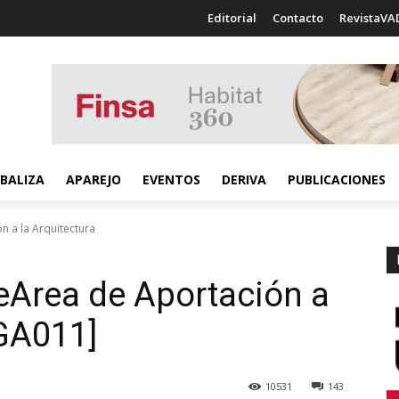
Editorial
Contacto
RevistaVA
BALIZA
APAREJO
EVENTOS
DERIVA
PUBLICACIONES
 a la Arquitectura
eArea de Aportación a
DGA011]
10531
143