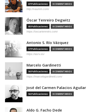
87 Publicaciones
0 COMENTARIOS
http://vaumm.com/
Óscar Tenreiro Degwitz
85 Publicaciones
0 COMENTARIOS
https://oscartenreiro.com/
Antonio S. Río Vázquez
57 Publicaciones
0 COMENTARIOS
https://asrv.es/
Marcelo Gardinetti
56 Publicaciones
0 COMENTARIOS
https://marcelogardinetti.com/
José del Carmen Palacios Aguilar
56 Publicaciones
0 COMENTARIOS
Aldo G. Facho Dede