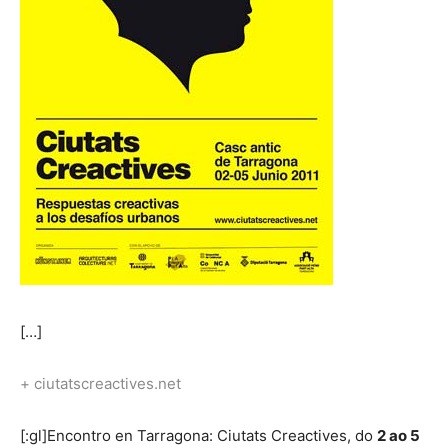
[…]
+ ciutatscreactives.net
[:gl]Encontro en Tarragona: Ciutats Creactives, do
2 ao 5