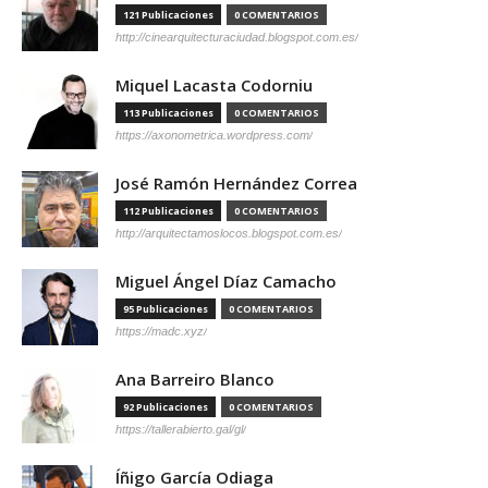
121 Publicaciones
0 COMENTARIOS
http://cinearquitecturaciudad.blogspot.com.es/
Miquel Lacasta Codorniu
113 Publicaciones
0 COMENTARIOS
https://axonometrica.wordpress.com/
José Ramón Hernández Correa
112 Publicaciones
0 COMENTARIOS
http://arquitectamoslocos.blogspot.com.es/
Miguel Ángel Díaz Camacho
95 Publicaciones
0 COMENTARIOS
https://madc.xyz/
Ana Barreiro Blanco
92 Publicaciones
0 COMENTARIOS
https://tallerabierto.gal/gl/
Íñigo García Odiaga