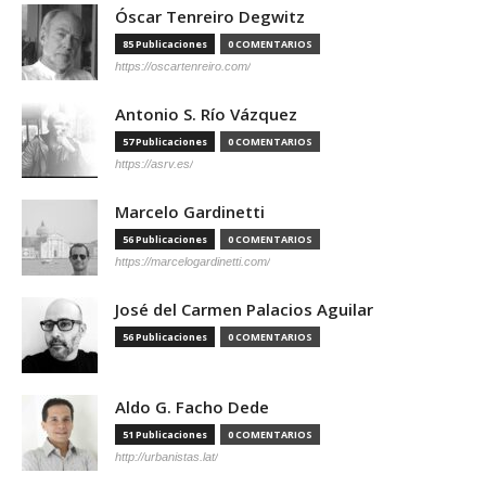
Óscar Tenreiro Degwitz
85 Publicaciones
0 COMENTARIOS
https://oscartenreiro.com/
Antonio S. Río Vázquez
57 Publicaciones
0 COMENTARIOS
https://asrv.es/
Marcelo Gardinetti
56 Publicaciones
0 COMENTARIOS
https://marcelogardinetti.com/
José del Carmen Palacios Aguilar
56 Publicaciones
0 COMENTARIOS
Aldo G. Facho Dede
51 Publicaciones
0 COMENTARIOS
http://urbanistas.lat/