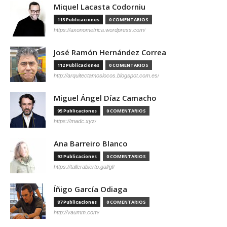
Miquel Lacasta Codorniu
113 Publicaciones
0 COMENTARIOS
https://axonometrica.wordpress.com/
José Ramón Hernández Correa
112 Publicaciones
0 COMENTARIOS
http://arquitectamoslocos.blogspot.com.es/
Miguel Ángel Díaz Camacho
95 Publicaciones
0 COMENTARIOS
https://madc.xyz/
Ana Barreiro Blanco
92 Publicaciones
0 COMENTARIOS
https://tallerabierto.gal/gl/
Íñigo García Odiaga
87 Publicaciones
0 COMENTARIOS
http://vaumm.com/