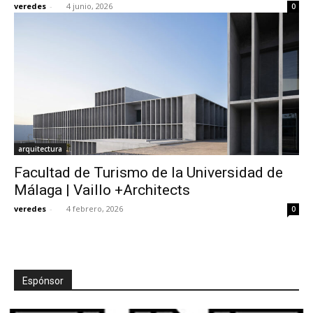
veredes
-
4 junio, 2026
0
[:]
arquitectura
Facultad de Turismo de la Universidad de
Málaga | Vaillo +Architects
veredes
-
4 febrero, 2026
0
Espónsor