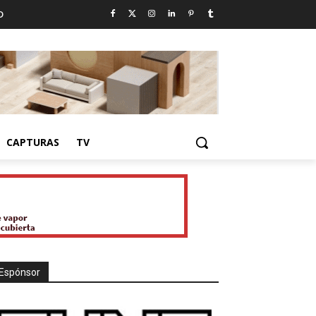
D
CAPTURAS
TV
Espónsor