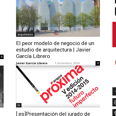
arquitectos
El peor modelo de negocio de un
estudio de arquitectura | Javier
García Librero
0
Javier García Librero
-
9 diciembre, 2024
0
tv
[:es]Presentación del jurado de