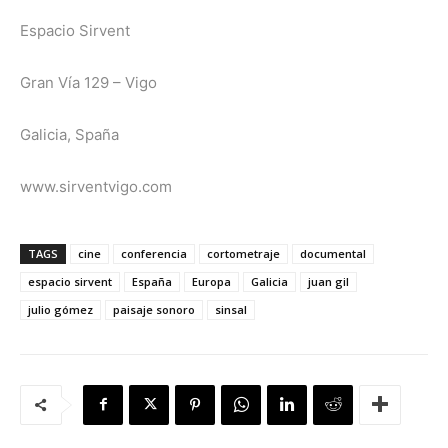
Espacio Sirvent
Gran Vía 129 – Vigo
Galicia, Spaña
www.sirventvigo.com
TAGS
cine
conferencia
cortometraje
documental
espacio sirvent
España
Europa
Galicia
juan gil
julio gómez
paisaje sonoro
sinsal