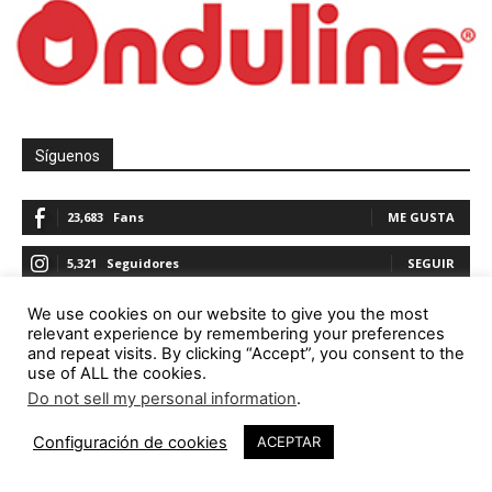
Síguenos
23,683
Fans
ME GUSTA
5,321
Seguidores
SEGUIR
1,844
Seguidores
SEGUIR
We use cookies on our website to give you the most
relevant experience by remembering your preferences
and repeat visits. By clicking “Accept”, you consent to the
23,782
Seguidores
SEGUIR
use of ALL the cookies.
Do not sell my personal information
.
Configuración de cookies
ACEPTAR
Promoción