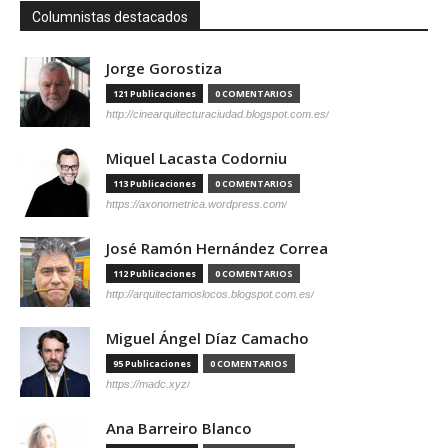
Columnistas destacados
Jorge Gorostiza
121 Publicaciones
0 COMENTARIOS
http://cinearquitecturaciudad.blogspot.com.es/
Miquel Lacasta Codorniu
113 Publicaciones
0 COMENTARIOS
https://axonometrica.wordpress.com/
José Ramón Hernández Correa
112 Publicaciones
0 COMENTARIOS
http://arquitectamoslocos.blogspot.com.es/
Miguel Ángel Díaz Camacho
95 Publicaciones
0 COMENTARIOS
https://madc.xyz/
Ana Barreiro Blanco