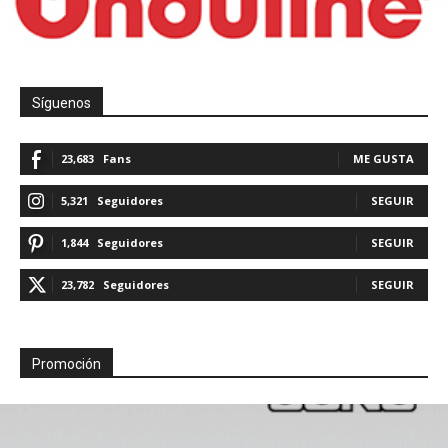
Síguenos
23,683
Fans
ME GUSTA
5,321
Seguidores
SEGUIR
1,844
Seguidores
SEGUIR
23,782
Seguidores
SEGUIR
Promoción