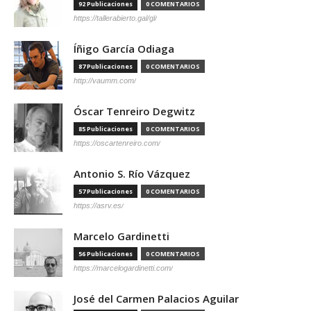
92 Publicaciones
0 COMENTARIOS
https://tallerabierto.gal/gl/
Íñigo García Odiaga
87 Publicaciones
0 COMENTARIOS
http://vaumm.com/
Óscar Tenreiro Degwitz
85 Publicaciones
0 COMENTARIOS
https://oscartenreiro.com/
Antonio S. Río Vázquez
57 Publicaciones
0 COMENTARIOS
https://asrv.es/
Marcelo Gardinetti
56 Publicaciones
0 COMENTARIOS
https://marcelogardinetti.com/
José del Carmen Palacios Aguilar