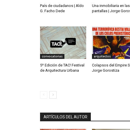
País de ciudadanos | Aldo
Una inmobiliaria en las
G. Facho Dede
pantallas | Jorge Goro
convocatorias
arquitectos
5º Edición de TAC! Festival
Colapsos del Empire St
de Arquitectura Urbana
Jorge Gorostiza
ARTÍCULOS DEL AUTOR