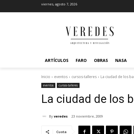
viernes, agosto 7, 2026
ARTÍCULOS
FARO
OBRAS
NASA
Inicio
eventos
cursos-talleres
La ciudad de los ba
eventos
cursos-talleres
La ciudad de los b
By
veredes
23 noviembre, 2009
Cuota