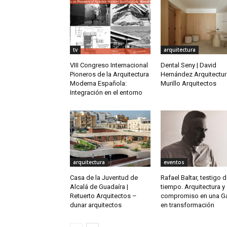
tv
arquitectura
VIII Congreso Internacional
Dental Seny | David
Pioneros de la Arquitectura
Hernández Arquitectur
Moderna Española:
Murillo Arquitectos
Integración en el entorno
arquitectura
eventos
Casa de la Juventud de
Rafael Baltar, testigo 
Alcalá de Guadaíra |
tiempo. Arquitectura y
Retuerto Arquitectos –
compromiso en una Ga
dunar arquitectos
en transformación