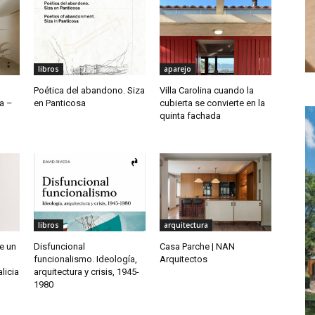
libros
aparejo
Poética del abandono. Siza
Villa Carolina cuando la
a –
en Panticosa
cubierta se convierte en la
quinta fachada
libros
arquitectura
de un
Disfuncional
Casa Parche | NAN
funcionalismo. Ideología,
Arquitectos
licia
arquitectura y crisis, 1945-
1980