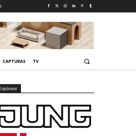
D
CAPTURAS
TV
Espónsor