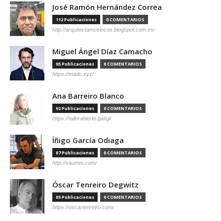
José Ramón Hernández Correa
112 Publicaciones
0 COMENTARIOS
http://arquitectamoslocos.blogspot.com.es/
Miguel Ángel Díaz Camacho
95 Publicaciones
0 COMENTARIOS
https://madc.xyz/
Ana Barreiro Blanco
92 Publicaciones
0 COMENTARIOS
https://tallerabierto.gal/gl/
Íñigo García Odiaga
87 Publicaciones
0 COMENTARIOS
http://vaumm.com/
Óscar Tenreiro Degwitz
85 Publicaciones
0 COMENTARIOS
https://oscartenreiro.com/