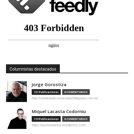
Columnistas destacados
Jorge Gorostiza
121 Publicaciones
0 COMENTARIOS
http://cinearquitecturaciudad.blogspot.com.es/
Miquel Lacasta Codorniu
113 Publicaciones
0 COMENTARIOS
https://axonometrica.wordpress.com/