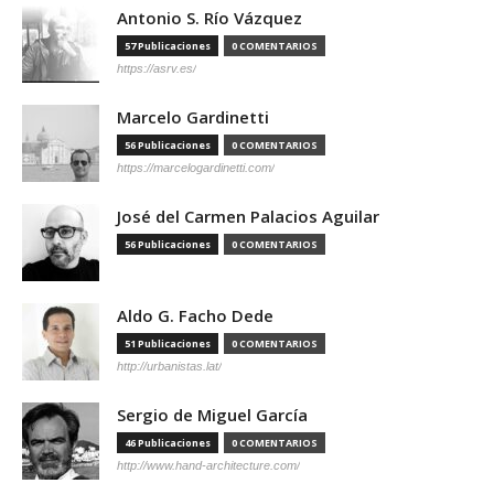
Antonio S. Río Vázquez
57 Publicaciones
0 COMENTARIOS
https://asrv.es/
Marcelo Gardinetti
56 Publicaciones
0 COMENTARIOS
https://marcelogardinetti.com/
José del Carmen Palacios Aguilar
56 Publicaciones
0 COMENTARIOS
Aldo G. Facho Dede
51 Publicaciones
0 COMENTARIOS
http://urbanistas.lat/
Sergio de Miguel García
46 Publicaciones
0 COMENTARIOS
http://www.hand-architecture.com/