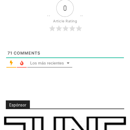
0
Article Rating
71
COMMENTS
Los más recientes
Espónsor