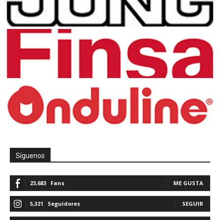
Síguenos
23,683
Fans
ME GUSTA
5,321
Seguidores
SEGUIR