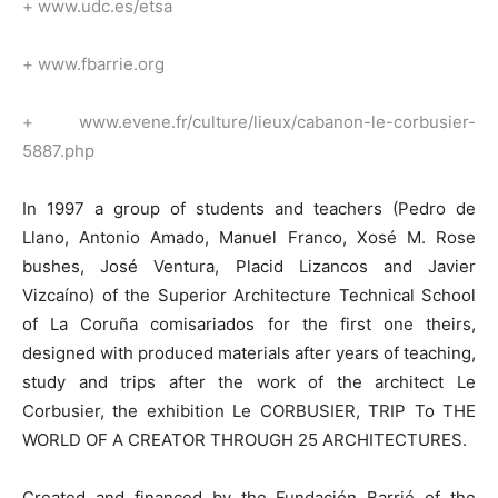
+
www.udc.es/etsa
+
www.fbarrie.org
+
www.evene.fr/culture/lieux/cabanon-le-corbusier-
5887.php
In 1997 a group of students and teachers (Pedro de
Llano, Antonio Amado, Manuel Franco, Xosé M. Rose
bushes, José Ventura, Placid Lizancos and Javier
Vizcaíno) of the Superior Architecture Technical School
of La Coruña comisariados for the first one theirs,
designed with produced materials after years of teaching,
study and trips after the work of the architect Le
Corbusier, the exhibition Le CORBUSIER, TRIP To THE
WORLD OF A CREATOR THROUGH 25 ARCHITECTURES.
Created and financed by the Fundación Barrié of the