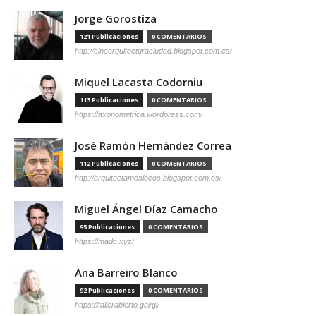
Jorge Gorostiza
121 Publicaciones
0 COMENTARIOS
http://cinearquitecturaciudad.blogspot.com.es/
Miquel Lacasta Codorniu
113 Publicaciones
0 COMENTARIOS
https://axonometrica.wordpress.com/
José Ramón Hernández Correa
112 Publicaciones
0 COMENTARIOS
http://arquitectamoslocos.blogspot.com.es/
Miguel Ángel Díaz Camacho
95 Publicaciones
0 COMENTARIOS
https://madc.xyz/
Ana Barreiro Blanco
92 Publicaciones
0 COMENTARIOS
https://tallerabierto.gal/gl/