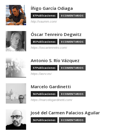
Íñigo García Odiaga
87 Publicaciones
0 COMENTARIOS
http://vaumm.com/
Óscar Tenreiro Degwitz
85 Publicaciones
0 COMENTARIOS
https://oscartenreiro.com/
Antonio S. Río Vázquez
57 Publicaciones
0 COMENTARIOS
https://asrv.es/
Marcelo Gardinetti
56 Publicaciones
0 COMENTARIOS
https://marcelogardinetti.com/
José del Carmen Palacios Aguilar
56 Publicaciones
0 COMENTARIOS