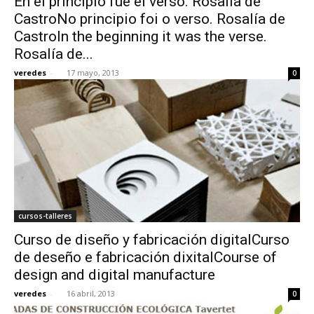
En el principio fue el verso. Rosalía de
CastroNo principio foi o verso. Rosalía de
CastroIn the beginning it was the verse.
Rosalía de...
veredes
-
17 mayo, 2013
0
cursos-talleres
Curso de diseño y fabricación digitalCurso
de deseño e fabricación dixitalCourse of
design and digital manufacture
veredes
-
16 abril, 2013
0