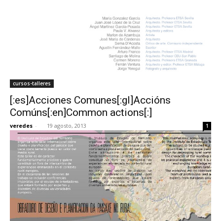
cursos-talleres
[:es]Acciones Comunes[:gl]Accións
Comúns[:en]Common actions[:]
veredes
-
19 agosto, 2013
1