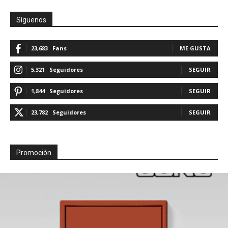
Síguenos
23,683
Fans
ME GUSTA
5,321
Seguidores
SEGUIR
1,844
Seguidores
SEGUIR
23,782
Seguidores
SEGUIR
Promoción