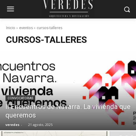
Inicio
eventos
cursos-talleres
CURSOS-TALLERES
CONVOCATORIAS
II Encuentros de Navarra. La vivienda que
queremos
veredes
-
21 agosto, 2025