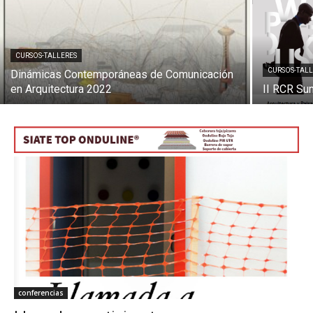
CURSOS-TALLERES
CURSOS-TALL
Dinámicas Contemporáneas de Comunicación
[:]
en Arquitectura 2022
II RCR S
conferencias