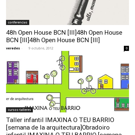
conferencias
48h Open House BCN [III]48h Open House
BCN [III]48h Open House BCN [III]
veredes
-
9 octubre, 2012
0
cursos-talleres
Taller infantil IMAXINA O TEU BARRIO
[semana de la arquitectura]Obradoiro
infantil IMAXINA O TEU BARRIO [semana