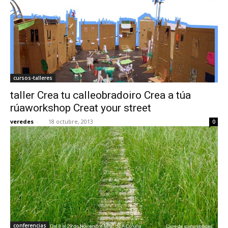
cursos-talleres
taller Crea tu calleobradoiro Crea a túa
rúaworkshop Creat your street
veredes
-
18 octubre, 2013
0
conferencias