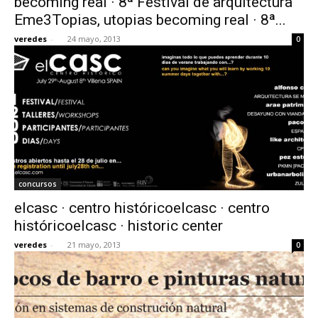
becoming real · 8ª Festival de arquitectura
Eme3Topias, utopias becoming real · 8ª...
veredes
-
24 mayo, 2013
0
concursos
elcasc · centro históricoelcasc · centro
históricoelcasc · historic center
veredes
-
21 mayo, 2013
0