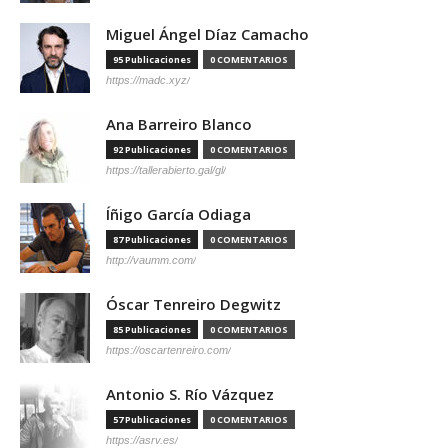
Miguel Ángel Díaz Camacho
95 Publicaciones
0 COMENTARIOS
https://madc.xyz/
Ana Barreiro Blanco
92 Publicaciones
0 COMENTARIOS
https://tallerabierto.gal/gl/
Íñigo García Odiaga
87 Publicaciones
0 COMENTARIOS
http://vaumm.com/
Óscar Tenreiro Degwitz
85 Publicaciones
0 COMENTARIOS
https://oscartenreiro.com/
Antonio S. Río Vázquez
57 Publicaciones
0 COMENTARIOS
https://asrv.es/