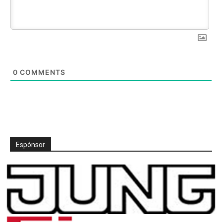
0
COMMENTS
Espónsor