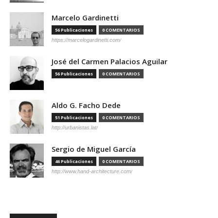
Marcelo Gardinetti
56 Publicaciones
0 COMENTARIOS
https://marcelogardinetti.com/
José del Carmen Palacios Aguilar
56 Publicaciones
0 COMENTARIOS
Aldo G. Facho Dede
51 Publicaciones
0 COMENTARIOS
http://urbanistas.lat/
Sergio de Miguel García
46 Publicaciones
0 COMENTARIOS
http://www.hand-architecture.com/