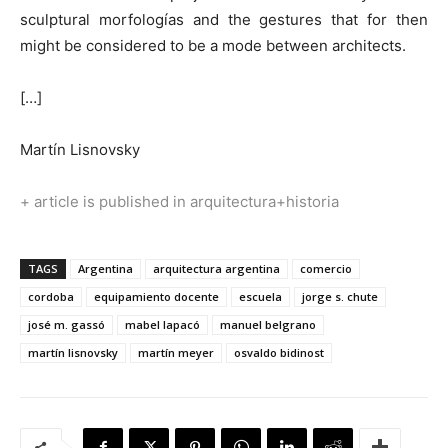
sculptural morfologías and the gestures that for then
might be considered to be a mode between architects.
[…]
Martín Lisnovsky
+ article is published in arquitectura+historia
TAGS
Argentina
arquitectura argentina
comercio
cordoba
equipamiento docente
escuela
jorge s. chute
josé m. gassó
mabel lapacó
manuel belgrano
martín lisnovsky
martín meyer
osvaldo bidinost