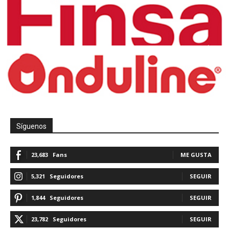
Síguenos
23,683
Fans
ME GUSTA
5,321
Seguidores
SEGUIR
1,844
Seguidores
SEGUIR
23,782
Seguidores
SEGUIR