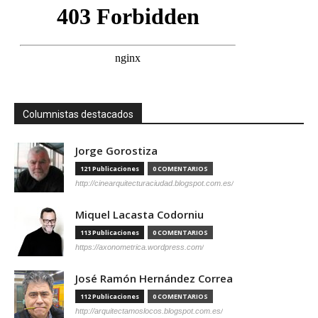
Columnistas destacados
Jorge Gorostiza
121 Publicaciones
0 COMENTARIOS
http://cinearquitecturaciudad.blogspot.com.es/
Miquel Lacasta Codorniu
113 Publicaciones
0 COMENTARIOS
https://axonometrica.wordpress.com/
José Ramón Hernández Correa
112 Publicaciones
0 COMENTARIOS
http://arquitectamoslocos.blogspot.com.es/