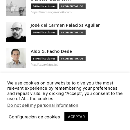
56 Publicaciones
0 COMENTARIOS
https://marcelogardinetti.com/
José del Carmen Palacios Aguilar
56 Publicaciones
0 COMENTARIOS
Aldo G. Facho Dede
51 Publicaciones
0 COMENTARIOS
http://urbanistas.lat/
Sergio de Miguel García
We use cookies on our website to give you the most
46 Publicaciones
0 COMENTARIOS
relevant experience by remembering your preferences
http://www.hand-architecture.com/
and repeat visits. By clicking “Accept”, you consent to the
use of ALL the cookies.
Do not sell my personal information
.
Configuración de cookies
ACEPTAR
Suscripción