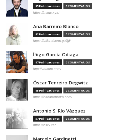
95 Publicaciones
0 COMENTARIOS
https://madc.xyz/
Ana Barreiro Blanco
92 Publicaciones
0 COMENTARIOS
https://tallerabierto.gal/gl/
Íñigo García Odiaga
87 Publicaciones
0 COMENTARIOS
http://vaumm.com/
Óscar Tenreiro Degwitz
85 Publicaciones
0 COMENTARIOS
https://oscartenreiro.com/
Antonio S. Río Vázquez
57 Publicaciones
0 COMENTARIOS
https://asrv.es/
Marcelo Gardinetti