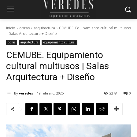
Inicio
obras
arquitectura
CEMUBE. Equipamiento cultural multiusos
| Salas Arquitectura + Diseño
obras
arquitectura
equipamiento cultural
CEMUBE. Equipamiento
cultural multiusos | Salas
Arquitectura + Diseño
By
veredes
19 febrero, 2025
2278
0