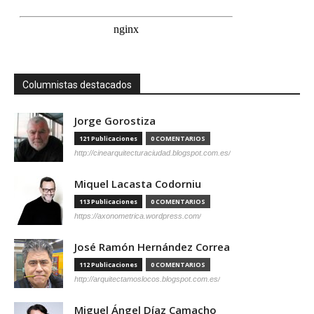
Columnistas destacados
Jorge Gorostiza
121 Publicaciones
0 COMENTARIOS
http://cinearquitecturaciudad.blogspot.com.es/
Miquel Lacasta Codorniu
113 Publicaciones
0 COMENTARIOS
https://axonometrica.wordpress.com/
José Ramón Hernández Correa
112 Publicaciones
0 COMENTARIOS
http://arquitectamoslocos.blogspot.com.es/
Miguel Ángel Díaz Camacho