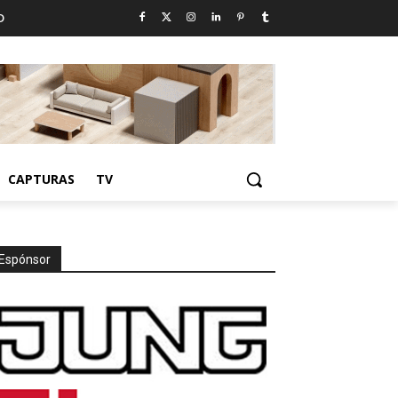
D
CAPTURAS
TV
Espónsor