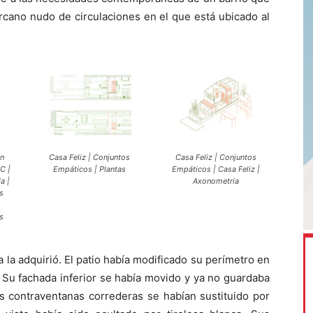
rcano nudo de circulaciones en el que está ubicado al
en
Casa Feliz | Conjuntos
Casa Feliz | Conjuntos
C |
Empáticos | Plantas
Empáticos | Casa Feliz |
a |
Axonometría
s
,
s
a la adquirió. El patio había modificado su perímetro en
. Su fachada inferior se había movido y ya no guardaba
as contraventanas correderas se habían sustituido por