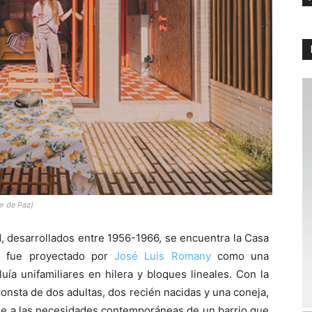
r de Paz)
, desarrollados entre 1956-1966, se encuentra la Casa
 C fue proyectado por
José Luis Romany
como una
uía unifamiliares en hilera y bloques lineales. Con la
onsta de dos adultas, dos recién nacidas y una coneja,
se a las necesidades contemporáneas de un barrio que