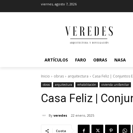
viernes, agosto 7, 2026
ARTÍCULOS
FARO
OBRAS
NASA
Inicio
obras
arquitectura
Casa Feliz | Conjuntos 
obras
arquitectura
rehabilitación
vivienda unifamiliar
Casa Feliz | Conj
By
veredes
22 enero, 2025
Cuota