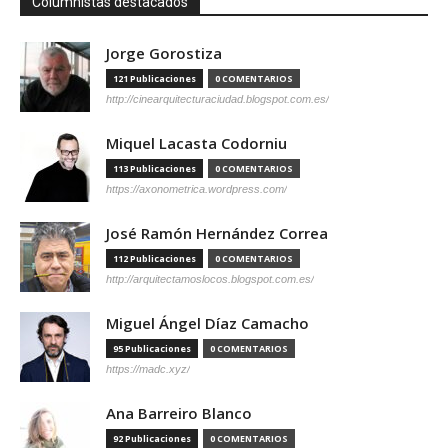
Columnistas destacados
Jorge Gorostiza
121 Publicaciones
0 COMENTARIOS
http://cinearquitecturaciudad.blogspot.com.es/
Miquel Lacasta Codorniu
113 Publicaciones
0 COMENTARIOS
https://axonometrica.wordpress.com/
José Ramón Hernández Correa
112 Publicaciones
0 COMENTARIOS
http://arquitectamoslocos.blogspot.com.es/
Miguel Ángel Díaz Camacho
95 Publicaciones
0 COMENTARIOS
https://madc.xyz/
Ana Barreiro Blanco
92 Publicaciones
0 COMENTARIOS