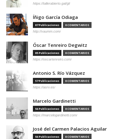
https://tallerabierto.gal/gl/
Íñigo García Odiaga
87 Publicaciones
0 COMENTARIOS
http://vaumm.com/
Óscar Tenreiro Degwitz
85 Publicaciones
0 COMENTARIOS
https://oscartenreiro.com/
Antonio S. Río Vázquez
57 Publicaciones
0 COMENTARIOS
https://asrv.es/
Marcelo Gardinetti
56 Publicaciones
0 COMENTARIOS
https://marcelogardinetti.com/
José del Carmen Palacios Aguilar
56 Publicaciones
0 COMENTARIOS