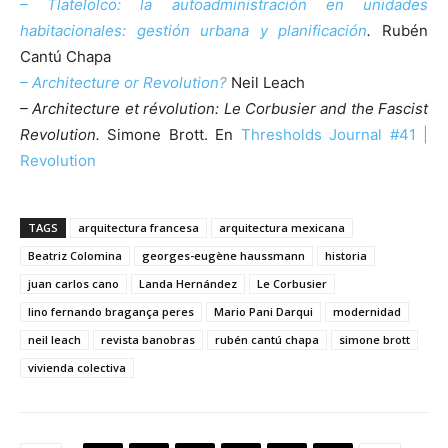
– Tlatelolco: la autoadministración en unidades
habitacionales: gestión urbana y planificación
.
Rubén
Cantú Chapa
– Architecture or Revolution?
Neil Leach
– Architecture et révolution: Le Corbusier and the Fascist
Revolution.
Simone Brott. En
Thresholds Journal #41 |
Revolution
TAGS
arquitectura francesa
arquitectura mexicana
Beatriz Colomina
georges-eugène haussmann
historia
juan carlos cano
Landa Hernández
Le Corbusier
lino fernando bragança peres
Mario Pani Darqui
modernidad
neil leach
revista banobras
rubén cantú chapa
simone brott
vivienda colectiva