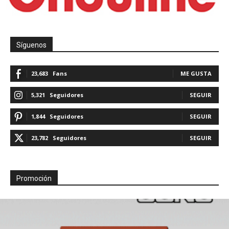
Síguenos
23,683
Fans
ME GUSTA
5,321
Seguidores
SEGUIR
1,844
Seguidores
SEGUIR
23,782
Seguidores
SEGUIR
Promoción