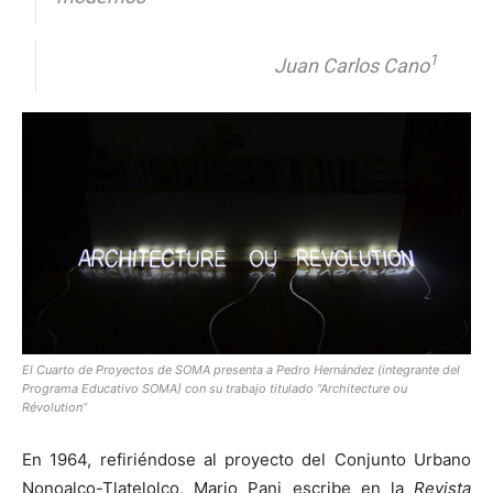
1
Juan Carlos Cano
[:]
El Cuarto de Proyectos de SOMA presenta a Pedro Hernández (integrante del
Programa Educativo SOMA) con su trabajo titulado “Architecture ou
Révolution”
En 1964, refiriéndose al proyecto del Conjunto Urbano
Nonoalco-Tlatelolco, Mario Pani escribe en la
Revista