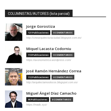
COLUMNISTAS/AUTORES (lista parcial)
Jorge Gorostiza
121 Publicaciones
0 COMENTARIOS
http://cinearquitecturaciudad.blogspot.com.es/
Miquel Lacasta Codorniu
113 Publicaciones
0 COMENTARIOS
https://axonometrica.wordpress.com/
José Ramón Hernández Correa
112 Publicaciones
0 COMENTARIOS
http://arquitectamoslocos.blogspot.com.es/
Miguel Ángel Díaz Camacho
95 Publicaciones
0 COMENTARIOS
https://madc.xyz/