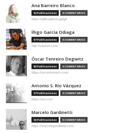
Ana Barreiro Blanco
92 Publicaciones
0 COMENTARIOS
https://tallerabierto.gal/gl/
Íñigo García Odiaga
87 Publicaciones
0 COMENTARIOS
http://vaumm.com/
Óscar Tenreiro Degwitz
85 Publicaciones
0 COMENTARIOS
https://oscartenreiro.com/
Antonio S. Río Vázquez
57 Publicaciones
0 COMENTARIOS
https://asrv.es/
Marcelo Gardinetti
56 Publicaciones
0 COMENTARIOS
https://marcelogardinetti.com/