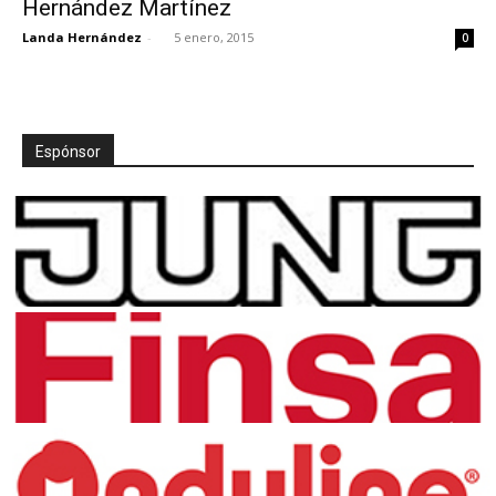
Hernández Martínez
Landa Hernández
-
5 enero, 2015
0
[:]
Espónsor