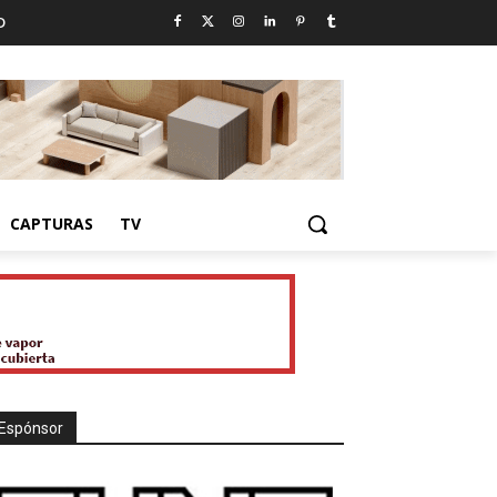
D
CAPTURAS
TV
Espónsor