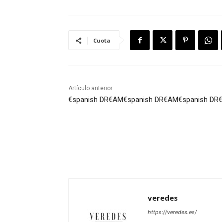
Cuota
Artículo anterior
€spanish DR€AM
€spanish DR€AM
€spanish DR
veredes
https://veredes.es/