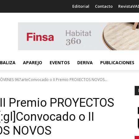
Editorial
Contacto
RevistaVA
BALIZA
APAREJO
EVENTOS
DERIVA
PUBLICACIONES
JÓVENES 967arteConvocado o II Premio PROXECTOS NOVOS...
l II Premio PROYECTOS
gl]Convocado o II
OS NOVOS