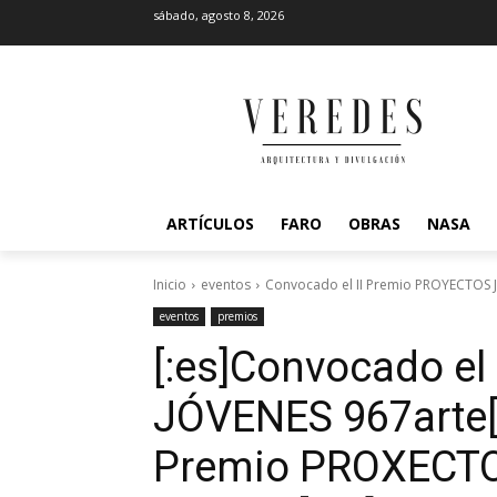
sábado, agosto 8, 2026
ARTÍCULOS
FARO
OBRAS
NASA
Inicio
eventos
Convocado el II Premio PROYECTOS 
eventos
premios
[:es]Convocado e
JÓVENES 967arte[:
Premio PROXECT