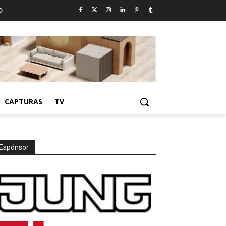
D
CAPTURAS
TV
Espónsor