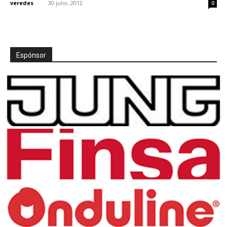
veredes
-
30 julio, 2012
0
Espónsor