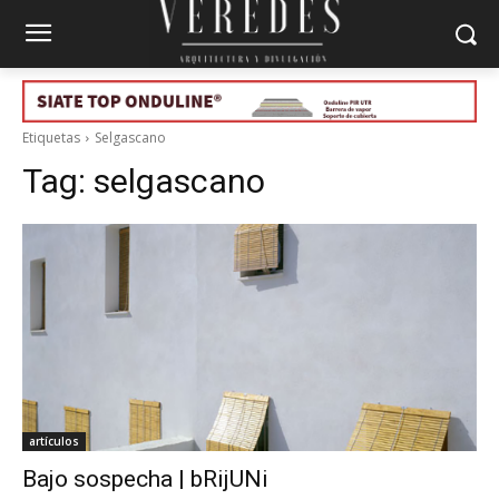
Etiquetas
Selgascano
Tag:
selgascano
artículos
Bajo sospecha | bRijUNi