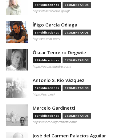
92 Publicaciones
0 COMENTARIOS
https://tallerabierto.gal/gl/
Íñigo García Odiaga
87 Publicaciones
0 COMENTARIOS
http://vaumm.com/
Óscar Tenreiro Degwitz
85 Publicaciones
0 COMENTARIOS
https://oscartenreiro.com/
Antonio S. Río Vázquez
57 Publicaciones
0 COMENTARIOS
https://asrv.es/
Marcelo Gardinetti
56 Publicaciones
0 COMENTARIOS
https://marcelogardinetti.com/
José del Carmen Palacios Aguilar