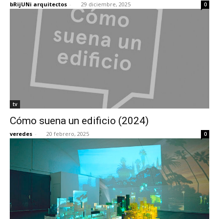
bRijUNi arquitectos
-
29 diciembre, 2025
0
[:]
tv
Cómo suena un edificio (2024)
veredes
-
20 febrero, 2025
0