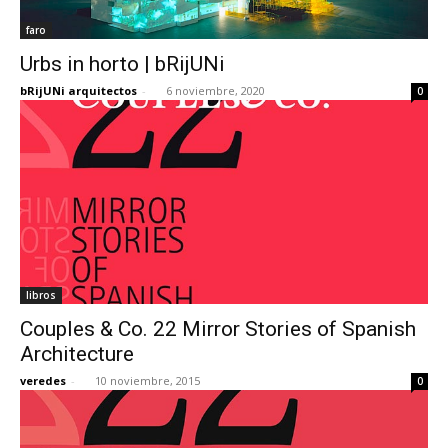
faro
Urbs in horto | bRijUNi
bRijUNi arquitectos
-
6 noviembre, 2020
0
libros
Couples & Co. 22 Mirror Stories of Spanish
Architecture
veredes
-
10 noviembre, 2015
0