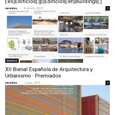
[:es]Edificios[:gl]Edificios[:en]Buildings[:]
veredes
-
8 enero, 2015
0
eventos
XII Bienal Española de Arquitectura y
Urbanismo · Premiados
veredes
-
2 julio, 2013
0