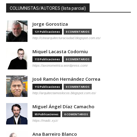
COLUMNISTAS/AUTORES (lista parcial)
Jorge Gorostiza
121 Publicaciones
0 COMENTARIOS
http://cinearquitecturaciudad.blogspot.com.es/
Miquel Lacasta Codorniu
113 Publicaciones
0 COMENTARIOS
https://axonometrica.wordpress.com/
José Ramón Hernández Correa
112 Publicaciones
0 COMENTARIOS
http://arquitectamoslocos.blogspot.com.es/
Miguel Ángel Díaz Camacho
95 Publicaciones
0 COMENTARIOS
https://madc.xyz/
Ana Barreiro Blanco