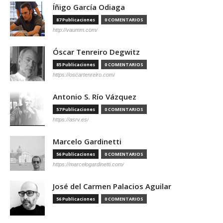
Íñigo García Odiaga
87 Publicaciones
0 COMENTARIOS
http://vaumm.com/
Óscar Tenreiro Degwitz
85 Publicaciones
0 COMENTARIOS
https://oscartenreiro.com/
Antonio S. Río Vázquez
57 Publicaciones
0 COMENTARIOS
https://asrv.es/
Marcelo Gardinetti
56 Publicaciones
0 COMENTARIOS
https://marcelogardinetti.com/
José del Carmen Palacios Aguilar
56 Publicaciones
0 COMENTARIOS