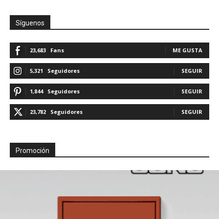
Síguenos
23,683
Fans
ME GUSTA
5,321
Seguidores
SEGUIR
1,844
Seguidores
SEGUIR
23,782
Seguidores
SEGUIR
Promoción