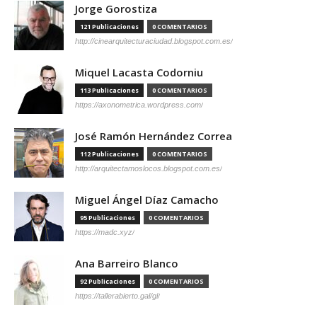
Jorge Gorostiza
121 Publicaciones
0 COMENTARIOS
http://cinearquitecturaciudad.blogspot.com.es/
Miquel Lacasta Codorniu
113 Publicaciones
0 COMENTARIOS
https://axonometrica.wordpress.com/
José Ramón Hernández Correa
112 Publicaciones
0 COMENTARIOS
http://arquitectamoslocos.blogspot.com.es/
Miguel Ángel Díaz Camacho
95 Publicaciones
0 COMENTARIOS
https://madc.xyz/
Ana Barreiro Blanco
92 Publicaciones
0 COMENTARIOS
https://tallerabierto.gal/gl/