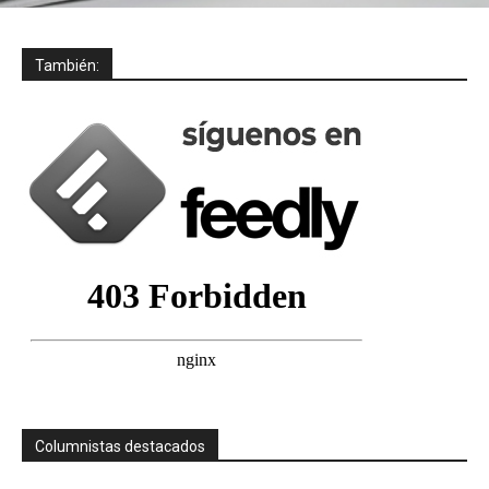
También:
Columnistas destacados