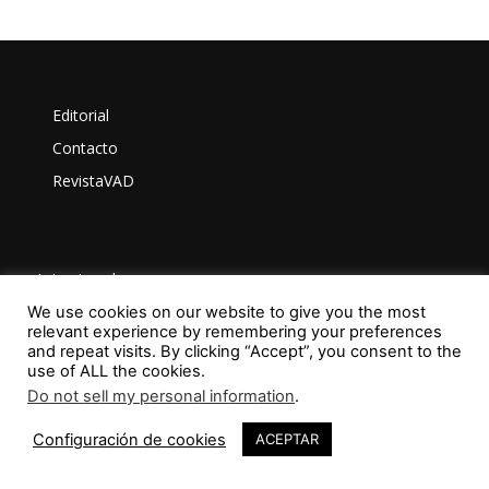
Editorial
Contacto
RevistaVAD
Aviso Legal
Privacidad
We use cookies on our website to give you the most
relevant experience by remembering your preferences
Política de Cookies
and repeat visits. By clicking “Accept”, you consent to the
use of ALL the cookies.
Do not sell my personal information
.
ISSN: 2603-6401
Configuración de cookies
ACEPTAR