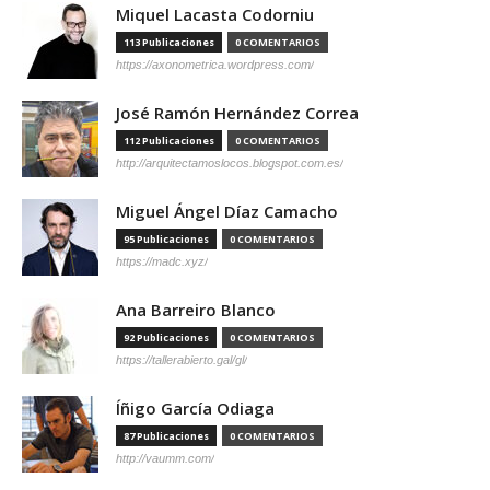
Miquel Lacasta Codorniu
113 Publicaciones
0 COMENTARIOS
https://axonometrica.wordpress.com/
José Ramón Hernández Correa
112 Publicaciones
0 COMENTARIOS
http://arquitectamoslocos.blogspot.com.es/
Miguel Ángel Díaz Camacho
95 Publicaciones
0 COMENTARIOS
https://madc.xyz/
Ana Barreiro Blanco
92 Publicaciones
0 COMENTARIOS
https://tallerabierto.gal/gl/
Íñigo García Odiaga
87 Publicaciones
0 COMENTARIOS
http://vaumm.com/