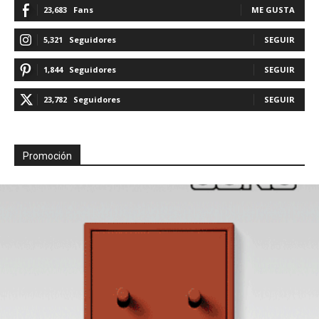
23,683
Fans
ME GUSTA
5,321
Seguidores
SEGUIR
1,844
Seguidores
SEGUIR
23,782
Seguidores
SEGUIR
Promoción