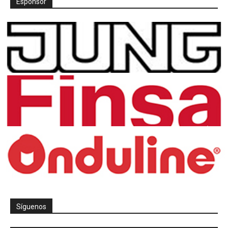
Espónsor
Síguenos