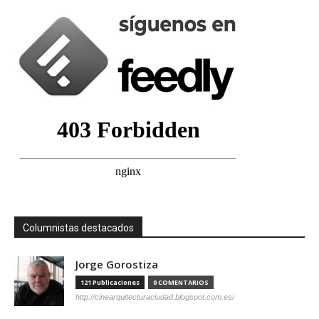
Columnistas destacados
Jorge Gorostiza
121 Publicaciones
0 COMENTARIOS
http://cinearquitecturaciudad.blogspot.com.es/