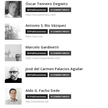
Óscar Tenreiro Degwitz
85 Publicaciones
0 COMENTARIOS
https://oscartenreiro.com/
Antonio S. Río Vázquez
57 Publicaciones
0 COMENTARIOS
https://asrv.es/
Marcelo Gardinetti
56 Publicaciones
0 COMENTARIOS
https://marcelogardinetti.com/
José del Carmen Palacios Aguilar
56 Publicaciones
0 COMENTARIOS
Aldo G. Facho Dede
51 Publicaciones
0 COMENTARIOS
http://urbanistas.lat/