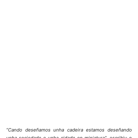
“Cando deseñamos unha cadeira estamos deseñando
unha sociedade e unha cidade en miniatura”
, escribiu o