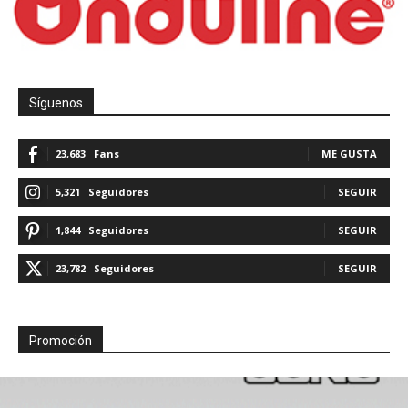
Síguenos
23,683
Fans
ME GUSTA
5,321
Seguidores
SEGUIR
1,844
Seguidores
SEGUIR
23,782
Seguidores
SEGUIR
Promoción