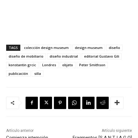
TAGS
colección design museum
design museum
diseño
diseño de mobiliario
diseño industrial
editorial Gustavo Gili
konstantin grcic
Londres
objeto
Peter Smithson
publicación
silla
Artículo anterior
Artículo siguiente
Comienza intemción
Fragmentos [S A N T I A G O]